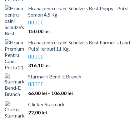
5.00
din 5
Hrana pentru caini Schulze's Best Puppy - Pui si
Somon 4,5 Kg
Evaluat la
150,00
lei
5.00
din 5
Hrana pentru caini Schulze's Best Farmer's Land -
Pui si Ierburi 11 Kg.
Evaluat la
316,10
lei
5.00
din 5
Starmark Bend-E Branch
Evaluat la
Interval
66,00
lei
–
106,00
lei
5.00
din 5
de
Clicker Starmark
prețuri:
22,00
lei
66,00 lei
până
la
106,00 lei