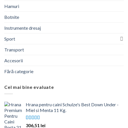
Hamuri
Botnite
Instrumente dresaj
Sport
Transport
Accesorii
Fără categorie
Cel mai bine evaluate
Hrana pentru caini Schulze's Best Down Under -
Miel si Menta 11 Kg.
Evaluat la
306,51
lei