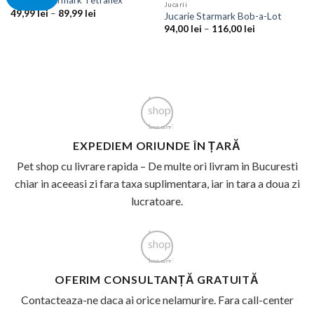
Jucarie Starmark Tetraflex
Jucarii
Interval
49,99
lei
–
89,99
lei
Jucarie Starmark Bob-a-Lot
de
Interval
94,00
lei
–
116,00
lei
prețuri:
de
49,99 lei
prețuri:
până
94,00 lei
la
până
89,99 lei
la
116,00 lei
EXPEDIEM ORIUNDE ÎN ȚARĂ
Pet shop cu livrare rapida – De multe ori livram in Bucuresti
chiar in aceeasi zi fara taxa suplimentara, iar in tara a doua zi
lucratoare.
OFERIM CONSULTANȚĂ GRATUITĂ
Contacteaza-ne daca ai orice nelamurire. Fara call-center