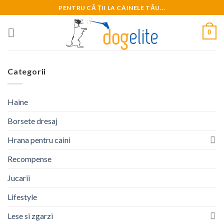
Skip
PENTRU CĂ ȚII LA CÂINELE TĂU...
to
content
0
Categorii
Haine
Borsete dresaj
Hrana pentru caini
Recompense
Jucarii
Lifestyle
Lese si zgarzi