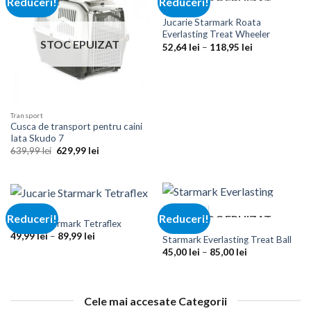
Reduceri!
Reduceri!
STOC EPUIZAT
Jucarii
Jucarie Starmark Roata
Everlasting Treat Wheeler
STOC EPUIZAT
Interval
52,64
lei
–
118,95
lei
de
prețuri:
52,64 lei
până
la
118,95 lei
Transport
Cusca de transport pentru caini
Iata Skudo 7
Prețul
Prețul
639,99
lei
629,99
lei
inițial
curent
a
este:
fost:
629,99 lei.
639,99 lei.
Jucarii
Reduceri!
Reduceri!
STOC EPUIZAT
Jucarie Starmark Tetraflex
Jucarii
Interval
49,99
lei
–
89,99
lei
Starmark Everlasting Treat Ball
de
Interval
45,00
lei
–
85,00
lei
prețuri:
de
49,99 lei
prețuri:
până
45,00 lei
la
până
89,99 lei
la
Cele mai accesate Categorii
85,00 lei
Jucarii
Instrumente dresaj