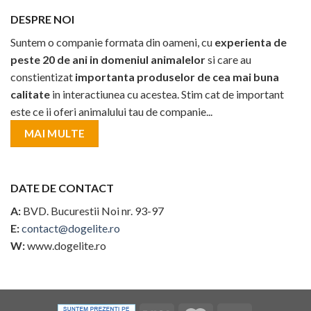
DESPRE NOI
Suntem o companie formata din oameni, cu
experienta de
peste 20 de ani in domeniul animalelor
si care au
constientizat
importanta produselor de cea mai buna
calitate
in interactiunea cu acestea. Stim cat de important
este ce ii oferi animalului tau de companie...
MAI MULTE
DATE DE CONTACT
A:
BVD. Bucurestii Noi nr. 93-97
E:
contact@dogelite.ro
W:
www.dogelite.ro