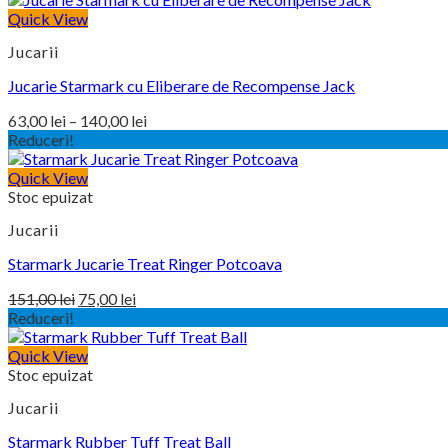
Quick View
Jucarii
Jucarie Starmark cu Eliberare de Recompense Jack
Interval
63,00
lei
–
140,00
lei
de
Reduceri!
prețuri:
Quick View
63,00 lei
Stoc epuizat
până
la
Jucarii
140,00 lei
Starmark Jucarie Treat Ringer Potcoava
Prețul
Prețul
151,00
lei
75,00
lei
Reduceri!
inițial
curent
este:
a
Quick View
75,00 lei.
fost:
Stoc epuizat
151,00 lei.
Jucarii
Starmark Rubber Tuff Treat Ball