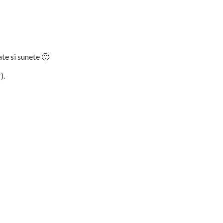
ate si sunete 🙂
).