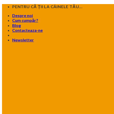
Skip
PENTRU CĂ ȚII LA CÂINELE TĂU...
to
Despre noi
content
Cum cumpăr?
Blog
Contacteaza-ne
Newsletter