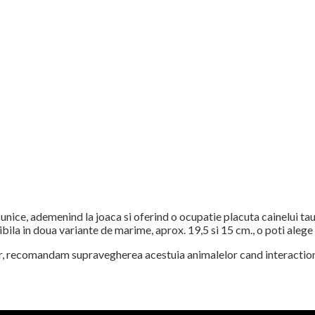
e, ademenind la joaca si oferind o ocupatie placuta cainelui tau. 
nibila in doua variante de marime, aprox. 19,5 si 15 cm., o poti alege
lor, recomandam supravegherea acestuia animalelor cand interaction