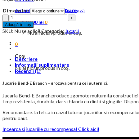
de
Autentificare / Înregistrare
Dimensine
Anulează
prețuri:
Cantitate
66,00 lei
Coș /
0,00
lei
0
Starmark
până
Adaugă în coș
Bend-
la
SKU:
Nu se aplică
Categorie:
Jucarii
Nu ai niciun produs în coș.
E
106,00 lei
Branch
0
Coș
Descriere
Informații suplimentare
Nu ai niciun produs în coș.
Recenzii (1)
Jucarie Bend-E Branch – grozava pentru cei puternici!
Jucaria Bend-E Branch produce zgomote multumita constructiei unic
timp rezistenta, durabila, dar si blanda cu dintii si gingiile. Dispo
Recomandare: la fel ca in cazul tuturor jucariilor si recompense
pentru baut.
Incearca si jucariile cu recompensa! Click aici!