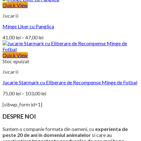
Quick View
Jucarii
Minge Liker cu Panglica
Interval
41,00
lei
–
47,00
lei
de
prețuri:
Quick View
41,00 lei
Stoc epuizat
până
la
Jucarii
47,00 lei
Jucarie Starmark cu Eliberare de Recompense Minge de Fotbal
Interval
75,00
lei
–
103,00
lei
de
[sibwp_form id=1]
prețuri:
75,00 lei
DESPRE NOI
până
la
Suntem o companie formata din oameni, cu
experienta de
103,00 lei
peste 20 de ani in domeniul animalelor
si care au
constientizat
importanta produselor de cea mai buna