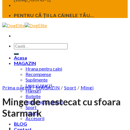
PENTRU CĂ ȚII LA CÂINELE TĂU...
Caută
după:
Acasa
MAGAZIN
Hrana pentru caini
Recompense
Suplimente
Lese si zgarzi
Prima pagină
/
MAGAZIN
/
Sport
/
Mingi
Hamuri
Botnite
Minge de mestecat cu sfoara
Instrumente dresaj
Sport
Starmark
Jucarii
Accesorii
BLOG
Contact