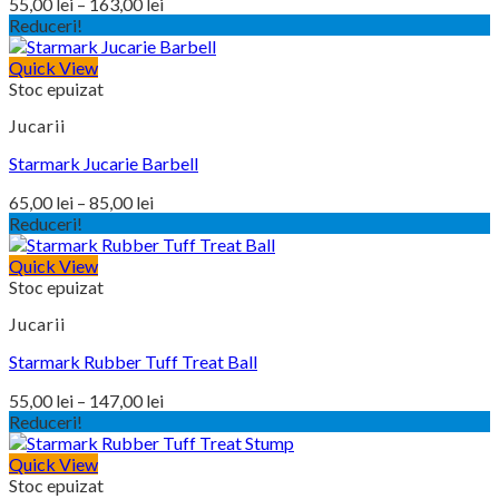
Interval
55,00
lei
–
163,00
lei
de
Reduceri!
prețuri:
Quick View
55,00 lei
Stoc epuizat
până
la
Jucarii
163,00 lei
Starmark Jucarie Barbell
Interval
65,00
lei
–
85,00
lei
de
Reduceri!
prețuri:
Quick View
65,00 lei
Stoc epuizat
până
la
Jucarii
85,00 lei
Starmark Rubber Tuff Treat Ball
Interval
55,00
lei
–
147,00
lei
de
Reduceri!
prețuri:
Quick View
55,00 lei
Stoc epuizat
până