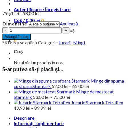
Autentificare / Înregistrare
Interval
79,51
lei
–
98,00
lei
de
Coș /
0,00
lei
0
Dimensine
Anulează
prețuri:
Cantitate
79,51 lei
Nu ai niciun produs în coș.
Minge
până
Adaugă în coș
de
0
la
SKU:
Nu se aplică
Categorii:
Jucarii
,
Mingi
mestecat
98,00 lei
cu
Coș
sfoara
Starmark
Nu ai niciun produs în coș.
S-ar putea să-ți placă și…
Minge din spuma
Interval
cu sfoara Starmark
52,00
lei
–
65,00
lei
de
Minge de mestecat
Interval
prețuri:
Starmark
53,00
lei
–
75,00
lei
de
Jucarie Starmark Tetraflex
52,00 lei
Interval
prețuri:
49,99
lei
–
89,99
lei
până
de
53,00 lei
la
Descriere
prețuri:
până
65,00 lei
Informații suplimentare
49,99 lei
la