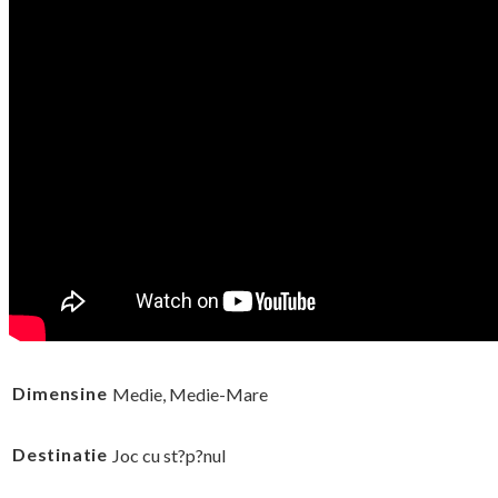
Dimensine
Medie, Medie-Mare
Destinatie
Joc cu st?p?nul