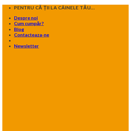
Skip
PENTRU CĂ ȚII LA CÂINELE TĂU...
to
Despre noi
content
Cum cumpăr?
Blog
Contacteaza-ne
Newsletter