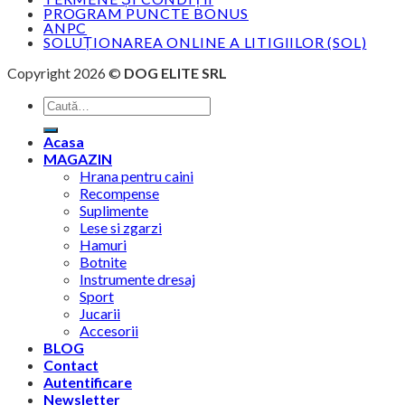
PROGRAM PUNCTE BONUS
ANPC
SOLUȚIONAREA ONLINE A LITIGIILOR (SOL)
Copyright 2026 ©
DOG ELITE SRL
Caută
după:
Acasa
MAGAZIN
Hrana pentru caini
Recompense
Suplimente
Lese si zgarzi
Hamuri
Botnite
Instrumente dresaj
Sport
Jucarii
Accesorii
BLOG
Contact
Autentificare
Newsletter