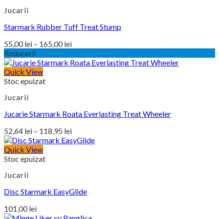
la
Jucarii
147,00 lei
Starmark Rubber Tuff Treat Stump
Interval
55,00
lei
–
165,00
lei
de
Reduceri!
prețuri:
Quick View
55,00 lei
Stoc epuizat
până
la
Jucarii
165,00 lei
Jucarie Starmark Roata Everlasting Treat Wheeler
Interval
52,64
lei
–
118,95
lei
de
prețuri:
Quick View
Stoc epuizat
52,64 lei
până
Jucarii
la
118,95 lei
Disc Starmark EasyGlide
101,00
lei