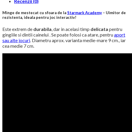
Recenzii (0)
până
75,00 lei
la
89,99 lei
Minge de mestecat cu sfoara de la
Starmark Academy
– Uimitor de
rezistenta, ideala pentru joc interactiv!
Este extrem de
durabila
, dar in acelasi timp
delicata
pentru
gingiile si dintii cainelui . Se poate folosi ca atare, pentru
aport
sau alte jocuri
. Diametru aprox. varianta medie-mare 9 cm., iar
cea medie 7 cm.