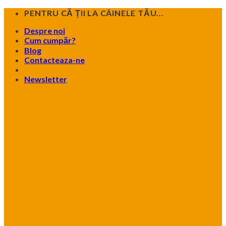
Skip
PENTRU CĂ ȚII LA CÂINELE TĂU...
to
Despre noi
content
Cum cumpăr?
Blog
Contacteaza-ne
Newsletter