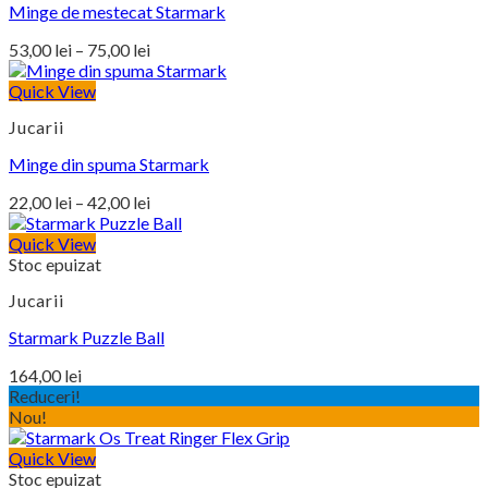
Minge de mestecat Starmark
Interval
53,00
lei
–
75,00
lei
de
prețuri:
Quick View
53,00 lei
Jucarii
până
la
Minge din spuma Starmark
75,00 lei
Interval
22,00
lei
–
42,00
lei
de
prețuri:
Quick View
Stoc epuizat
22,00 lei
până
Jucarii
la
42,00 lei
Starmark Puzzle Ball
164,00
lei
Reduceri!
Nou!
Quick View
Stoc epuizat