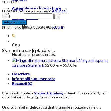
101,00
lei
Autentificare / Înregistrare
Dimensine
Anulează
Cantitate
Coș /
0,00
lei
0
Disc
Adaugă în coș
Starmark
Nu ai niciun produs în coș.
SKU:
Nu se aplică
Categorie:
Jucarii
EasyGlide
0
Coș
S-ar putea să-ți placă și…
Nu ai niciun produs în coș.
Minge din spuma
Interval
cu sfoara Starmark
52,00
lei
–
65,00
lei
de
Descriere
prețuri:
Informații suplimentare
52,00 lei
Recenzii (0)
până
la
65,00 lei
Disc EasyGlide de la
Starmark Academy
– Uimitor de rezistent, usor
si delicat cu dintii, gingiile si buzele cainelui.
Usor,durabil si delicat
cu dintii, gingiile si buzele cainelui .