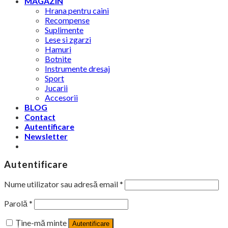
MAGAZIN
Hrana pentru caini
Recompense
Suplimente
Lese si zgarzi
Hamuri
Botnite
Instrumente dresaj
Sport
Jucarii
Accesorii
BLOG
Contact
Autentificare
Newsletter
Autentificare
Nume utilizator sau adresă email
*
Parolă
*
Ține-mă minte
Autentificare