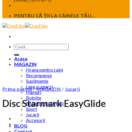
PENTRU CĂ ȚII LA CÂINELE TĂU...
Caută
după:
Acasa
MAGAZIN
Hrana pentru caini
Recompense
Suplimente
Lese si zgarzi
Prima pagină
/
MAGAZIN
/
Jucarii
Hamuri
Botnite
Disc Starmark EasyGlide
Instrumente dresaj
Sport
Jucarii
Accesorii
BLOG
Contact