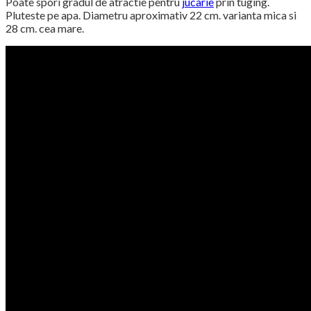
Poate spori gradul de atractie pentru
jucarie
prin tuging.
Pluteste pe apa. Diametru aproximativ 22 cm. varianta mica si
28 cm. cea mare.