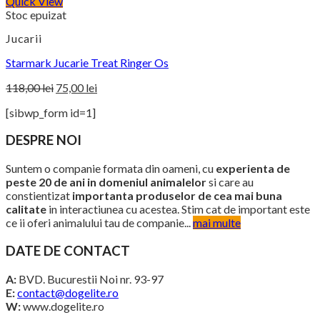
Quick View
98,00 lei
Stoc epuizat
până
la
Jucarii
143,00 lei
Starmark Jucarie Treat Ringer Os
Prețul
Prețul
118,00
lei
75,00
lei
inițial
curent
[sibwp_form id=1]
este:
a
75,00 lei.
fost:
DESPRE NOI
118,00 lei.
Suntem o companie formata din oameni, cu
experienta de
peste 20 de ani in domeniul animalelor
si care au
constientizat
importanta produselor de cea mai buna
calitate
in interactiunea cu acestea. Stim cat de important este
ce ii oferi animalului tau de companie...
mai multe
DATE DE CONTACT
A:
BVD. Bucurestii Noi nr. 93-97
E:
contact@dogelite.ro
W:
www.dogelite.ro