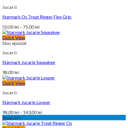
Jucarii
Starmark Os Treat Ringer Flex Grip
Interval
50,00
lei
–
75,00
lei
de
prețuri:
Quick View
Stoc epuizat
50,00 lei
până
Jucarii
la
75,00 lei
Starmark Jucarie Squeakee
98,00
lei
Quick View
Jucarii
Starmark Jucarie Looper
Interval
98,00
lei
–
143,00
lei
de
Reduceri!
prețuri: