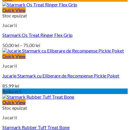
75,00 lei.
fost:
Quick View
88,00 lei.
Stoc epuizat
Jucarii
Starmark Os Treat Ringer Flex Grip
Interval
50,00
lei
–
75,00
lei
de
prețuri:
Quick View
50,00 lei
Jucarii
până
la
Jucarie Starmark cu Eliberare de Recompense Pickle Poket
75,00 lei
85,99
lei
Reduceri!
Quick View
Stoc epuizat
Jucarii
Starmark Rubber Tuff Treat Bone