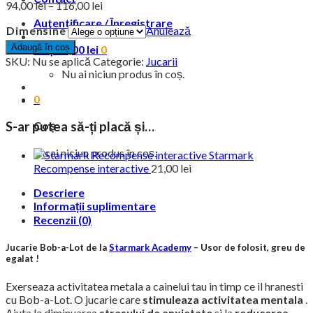
Interval
94,00
lei
–
116,00
lei
de
Autentificare / Înregistrare
Dimensine
Anulează
prețuri:
94,00 lei
Adaugă în coș
Coș /
0,00
lei
0
până
SKU:
Nu se aplică
Categorie:
Jucarii
la
Nu ai niciun produs în coș.
116,00 lei
0
Coș
S-ar putea să-ți placă și…
Nu ai niciun produs în coș.
Starmark
Recompense interactive
21,00
lei
Descriere
Informații suplimentare
Recenzii (0)
Jucarie Bob-a-Lot de la
Starmark Academy
– Usor de folosit, greu de
egalat !
Exerseaza activitatea metala a cainelui tau in timp ce il hranesti
cu Bob-a-Lot. O jucarie care
stimuleaza activitatea mentala
.
Ajuta la diminuarea
stresului de anxietate
si la
reducerea