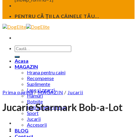
PENTRU CĂ ȚII LA CÂINELE TĂU...
Caută
după:
Acasa
MAGAZIN
Hrana pentru caini
Recompense
Suplimente
Lese si zgarzi
Prima pagină
/
MAGAZIN
/
Jucarii
Hamuri
Botnite
Jucarie Starmark Bob-a-Lot
Instrumente dresaj
Sport
Jucarii
Accesorii
BLOG
Contact