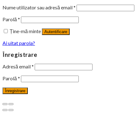
Nume utilizator sau adresă email
*
Parolă
*
Ține-mă minte
Autentificare
Ai uitat parola?
Înregistrare
Adresă email
*
Parolă
*
Înregistrare