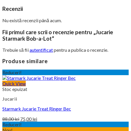
Recenzii
Nu există recenzii până acum.
Fii primul care scrii o recenzie pentru „Jucarie
Starmark Bob-a-Lot”
Trebuie să fii
autentificat
pentru a publica o recenzie.
Produse similare
Reduceri!
Quick View
Stoc epuizat
Jucarii
Starmark Jucarie Treat Ringer Bec
Prețul
Prețul
88,00
lei
75,00
lei
Reduceri!
inițial
curent
Nou!
este:
a