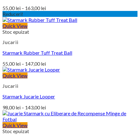
Interval
55,00
lei
–
163,00
lei
de
Reduceri!
prețuri:
Quick View
55,00 lei
Stoc epuizat
până
la
Jucarii
163,00 lei
Starmark Rubber Tuff Treat Ball
Interval
55,00
lei
–
147,00
lei
de
prețuri:
Quick View
55,00 lei
Jucarii
până
la
Starmark Jucarie Looper
147,00 lei
Interval
98,00
lei
–
143,00
lei
de
prețuri:
Quick View
98,00 lei
Stoc epuizat
până
la