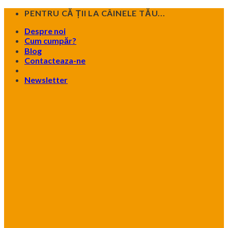
Skip
PENTRU CĂ ȚII LA CÂINELE TĂU...
to
Despre noi
content
Cum cumpăr?
Blog
Contacteaza-ne
Newsletter