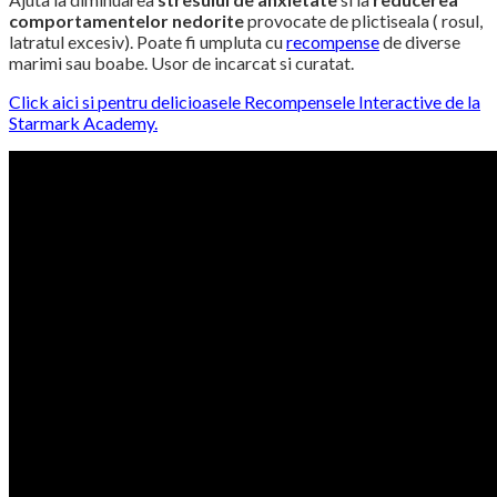
comportamentelor nedorite
provocate de plictiseala ( rosul,
latratul excesiv). Poate fi umpluta cu
recompense
de diverse
marimi sau boabe. Usor de incarcat si curatat.
Click aici si pentru delicioasele Recompensele Interactive de la
Starmark Academy.