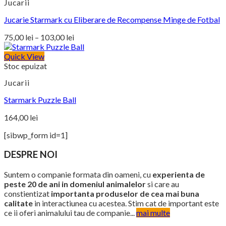
Jucarii
143,00 lei
Jucarie Starmark cu Eliberare de Recompense Minge de Fotbal
Interval
75,00
lei
–
103,00
lei
de
prețuri:
Quick View
Stoc epuizat
75,00 lei
până
Jucarii
la
103,00 lei
Starmark Puzzle Ball
164,00
lei
[sibwp_form id=1]
DESPRE NOI
Suntem o companie formata din oameni, cu
experienta de
peste 20 de ani in domeniul animalelor
si care au
constientizat
importanta produselor de cea mai buna
calitate
in interactiunea cu acestea. Stim cat de important este
ce ii oferi animalului tau de companie...
mai multe