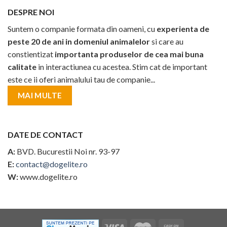
DESPRE NOI
Suntem o companie formata din oameni, cu
experienta de
peste 20 de ani in domeniul animalelor
si care au
constientizat
importanta produselor de cea mai buna
calitate
in interactiunea cu acestea. Stim cat de important
este ce ii oferi animalului tau de companie...
MAI MULTE
DATE DE CONTACT
A:
BVD. Bucurestii Noi nr. 93-97
E:
contact@dogelite.ro
W:
www.dogelite.ro