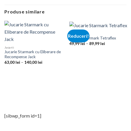
Produse similare
Jucarii
Reduceri!
Jucarie Starmark Tetraflex
Interval
49,99
lei
–
89,99
lei
de
Jucarii
prețuri:
Jucarie Starmark cu Eliberare de
49,99 lei
Recompense Jack
până
Interval
63,00
lei
–
140,00
lei
la
de
89,99 lei
prețuri:
63,00 lei
până
la
140,00 lei
[sibwp_form id=1]