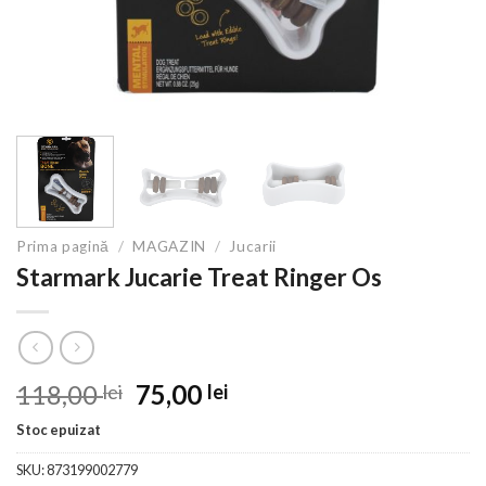
Prima pagină
/
MAGAZIN
/
Jucarii
Starmark Jucarie Treat Ringer Os
Prețul
Prețul
118,00
75,00
lei
lei
inițial
curent
Stoc epuizat
a
este:
fost:
75,00 lei.
SKU:
873199002779