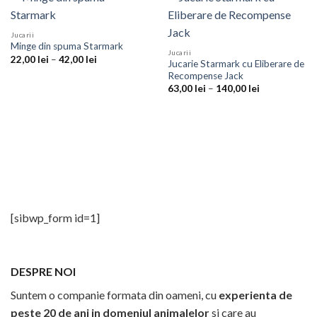
Jucarii
Minge din spuma Starmark
Jucarii
Interval
22,00
lei
–
42,00
lei
Jucarie Starmark cu Eliberare de
de
Recompense Jack
prețuri:
22,00 lei
Interval
63,00
lei
–
140,00
lei
până
de
la
prețuri:
42,00 lei
63,00 lei
până
la
140,00 lei
[sibwp_form id=1]
DESPRE NOI
Suntem o companie formata din oameni, cu
experienta de
peste 20 de ani in domeniul animalelor
si care au