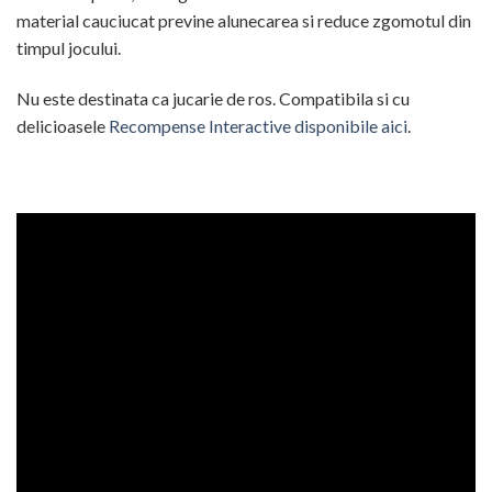
material cauciucat previne alunecarea si reduce zgomotul din
timpul jocului.
Nu este destinata ca jucarie de ros. Compatibila si cu
delicioasele
Recompense Interactive disponibile aici
.