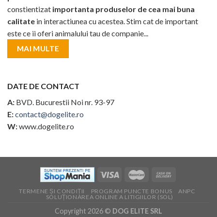
constientizat
importanta produselor de cea mai buna
calitate
in interactiunea cu acestea. Stim cat de important
este ce ii oferi animalului tau de companie...
MAI MULTE
DATE DE CONTACT
A:
BVD. Bucurestii Noi nr. 93-97
E:
contact@dogelite.ro
W:
www.dogelite.ro
TERMENE ȘI CONDIȚII
PROGRAM PUNCTE BONUS
ANPC
SOLUȚIONAREA ONLINE A LITIGIILOR (SOL)
Copyright 2026 ©
DOG ELITE SRL