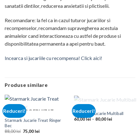
sanatatii dintilor, reducerea anxietatii si plictiselii.
Recomandare: la fel ca in cazul tuturor jucariilor si
recompenselor, recomandam supravegherea acestuia
animalelor cand interactioneaza cu astfel de produse si
disponibilitatea permanenta a apei pentru baut.
Incearca si jucariile cu recompensa! Click aici!
Produse similare
STOC EPUIZAT
Jucarii
Reduceri!
Reduceri!
STOC EPUIZAT
Starmark Jucarie Multiball
Jucarii
Interval
60,00
lei
–
80,00
lei
Starmark Jucarie Treat Ringer
de
Bec
prețuri:
Prețul
Prețul
60,00 lei
88,00
lei
75,00
lei
inițial
curent
până
a
este:
la