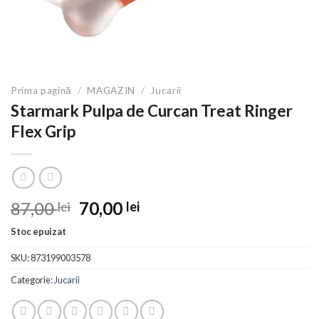
Prima pagină
/
MAGAZIN
/
Jucarii
Starmark Pulpa de Curcan Treat Ringer
Flex Grip
Prețul
Prețul
87,00
70,00
lei
lei
inițial
curent
Stoc epuizat
a
este:
fost:
70,00 lei.
SKU:
873199003578
87,00 lei.
Categorie:
Jucarii