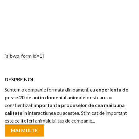
fost:
75,00 lei.
80,00 lei
88,00 lei.
[sibwp_form id=1]
DESPRE NOI
Suntem o companie formata din oameni, cu
experienta de
peste 20 de ani in domeniul animalelor
si care au
constientizat
importanta produselor de cea mai buna
calitate
in interactiunea cu acestea. Stim cat de important
este ce ii oferi animalului tau de companie...
MAI MULTE