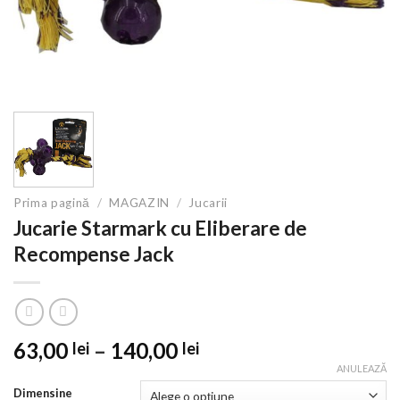
Prima pagină
/
MAGAZIN
/
Jucarii
Jucarie Starmark cu Eliberare de
Recompense Jack
Interval
63,00
–
140,00
lei
lei
de
ANULEAZĂ
prețuri:
Dimensine