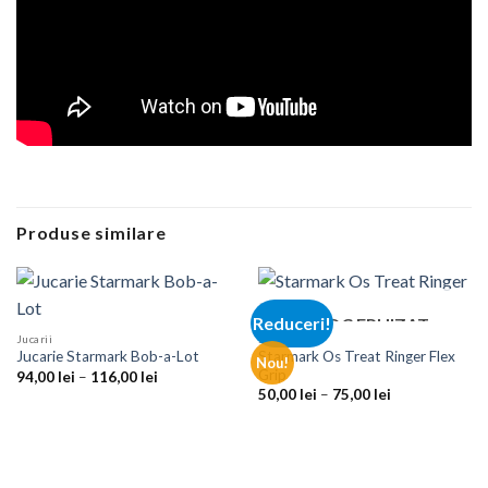
Produse similare
Reduceri!
STOC EPUIZAT
Jucarii
Jucarii
Starmark Os Treat Ringer Flex
Jucarie Starmark Bob-a-Lot
Nou!
Grip
Interval
94,00
lei
–
116,00
lei
de
Interval
50,00
lei
–
75,00
lei
prețuri:
de
94,00 lei
prețuri:
până
50,00 lei
la
până
116,00 lei
la
75,00 lei