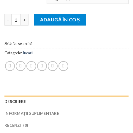
63,00 lei
până
Cantitate Jucarie Starmark cu Eliberare de Recompense Jack
la
ADAUGĂ ÎN COȘ
140,00 lei
SKU:
Nu se aplică
Categorie:
Jucarii
DESCRIERE
INFORMAȚII SUPLIMENTARE
RECENZII (0)