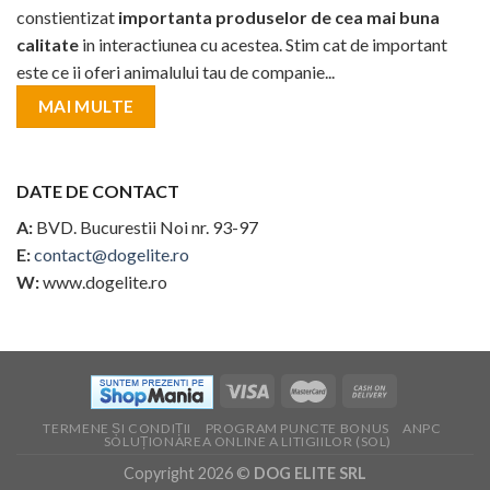
constientizat
importanta produselor de cea mai buna
calitate
in interactiunea cu acestea. Stim cat de important
este ce ii oferi animalului tau de companie...
MAI MULTE
DATE DE CONTACT
A:
BVD. Bucurestii Noi nr. 93-97
E:
contact@dogelite.ro
W:
www.dogelite.ro
TERMENE ȘI CONDIȚII
PROGRAM PUNCTE BONUS
ANPC
SOLUȚIONAREA ONLINE A LITIGIILOR (SOL)
Copyright 2026 ©
DOG ELITE SRL