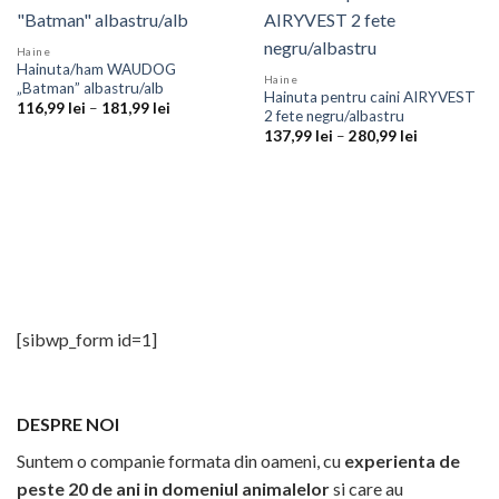
Haine
Hainuta/ham WAUDOG
Haine
„Batman” albastru/alb
Hainuta pentru caini AIRYVEST
Interval
116,99
lei
–
181,99
lei
2 fete negru/albastru
de
Interval
prețuri:
137,99
lei
–
280,99
lei
de
116,99 lei
prețuri:
până
137,99 lei
la
până
181,99 lei
la
280,99 lei
[sibwp_form id=1]
DESPRE NOI
Suntem o companie formata din oameni, cu
experienta de
peste 20 de ani in domeniul animalelor
si care au