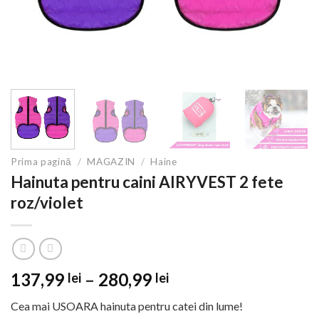
Prima pagină
/
MAGAZIN
/
Haine
Hainuta pentru caini AIRYVEST 2 fete
roz/violet
Interval
137,99
–
280,99
lei
lei
de
Cea mai USOARA hainuta pentru catei din lume!
prețuri: