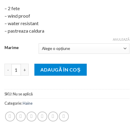
137,99 lei
– 2 fete
până
– wind proof
la
– water resistant
280,99 lei
– pastreaza caldura
ANULEAZĂ
Marime
Cantitate Hainuta pentru caini AIRYVEST 2 fete roz/violet
ADAUGĂ ÎN COȘ
SKU:
Nu se aplică
Categorie:
Haine