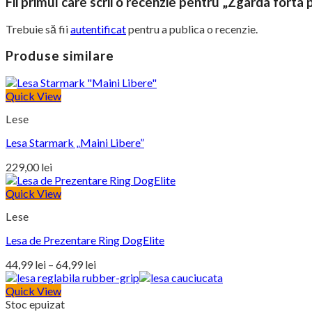
Fii primul care scrii o recenzie pentru „Zgarda forta p
Trebuie să fii
autentificat
pentru a publica o recenzie.
Produse similare
Quick View
Lese
Lesa Starmark „Maini Libere”
229,00
lei
Quick View
Lese
Lesa de Prezentare Ring DogElite
Interval
44,99
lei
–
64,99
lei
de
prețuri:
Quick View
Stoc epuizat
44,99 lei