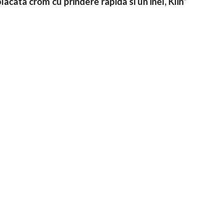
lacata crom cu prindere rapida si un inel, Klin”