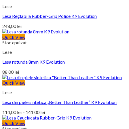
până
Lese
la
64,99 lei
Lesa Reglabila Rubber-Grip Police K9 Evolution
248,00
lei
Quick View
Stoc epuizat
Lese
Lesa rotunda 8mm K9 Evolution
88,00
lei
Quick View
Lese
Lesa din piele sintetica „Better Than Leather” K9 Evolution
Interval
114,00
lei
–
141,00
lei
de
prețuri:
Quick View
Stoc epuizat
114,00 lei