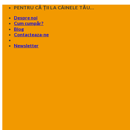
Skip
PENTRU CĂ ȚII LA CÂINELE TĂU...
to
Despre noi
content
Cum cumpăr?
Blog
Contacteaza-ne
Newsletter