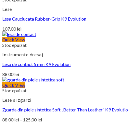
până
Lese
la
141,00 lei
Lesa Cauciucata Rubber-Grip K9 Evolution
107,00
lei
Quick View
Stoc epuizat
Instrumente dresaj
Lesa de contact 5 mm K9 Evolution
88,00
lei
Quick View
Stoc epuizat
Lese si zgarzi
Zgarda din piele sintetica Soft „Better Than Leather” K9 Evoluti
Interval
88,00
lei
–
125,00
lei
de