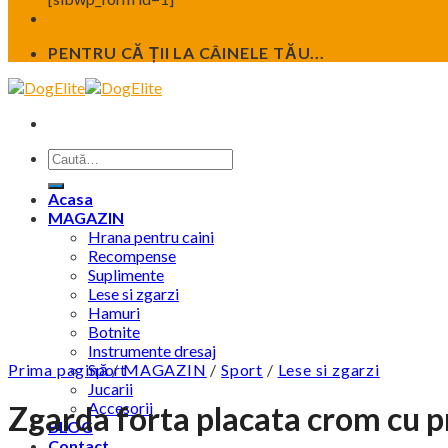
PENTRU CĂ ȚII LA CÂINELE TĂU...
Caută
după:
Acasa
MAGAZIN
Hrana pentru caini
Recompense
Suplimente
Lese si zgarzi
Hamuri
Botnite
Instrumente dresaj
Prima pagină
Sport
/
MAGAZIN
/
Sport
/
Lese si zgarzi
Jucarii
Accesorii
Zgarda forta placata crom cu pri
BLOG
Contact