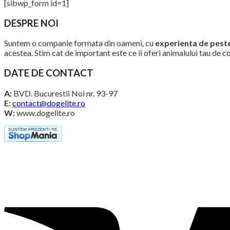
[sibwp_form id=1]
prețuri:
88,00 lei
DESPRE NOI
până
la
Suntem o companie formata din oameni, cu
experienta de peste
125,00 lei
acestea. Stim cat de important este ce ii oferi animalului tau de c
DATE DE CONTACT
A:
BVD. Bucurestii Noi nr. 93-97
E:
contact@dogelite.ro
W:
www.dogelite.ro