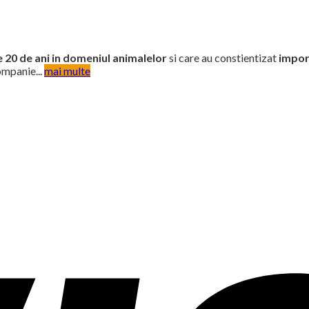
 20 de ani in domeniul animalelor
si care au constientizat
impor
ompanie...
mai multe