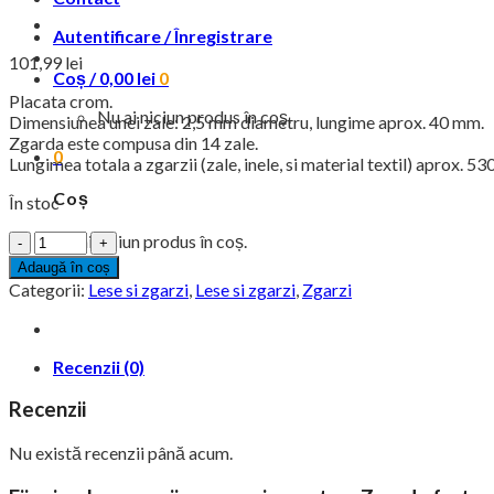
Autentificare / Înregistrare
101,99
lei
Coș /
0,00
lei
0
Placata crom.
Nu ai niciun produs în coș.
Dimensiunea unei zale: 2,5 mm diametru, lungime aprox. 40 mm.
Zgarda este compusa din 14 zale.
0
Lungimea totala a zgarzii (zale, inele, si material textil) aprox. 5
Coș
În stoc
Cantitate
Nu ai niciun produs în coș.
Zgarda
Adaugă în coș
forta
Categorii:
Lese si zgarzi
,
Lese si zgarzi
,
Zgarzi
placata
crom
cu
prindere
Recenzii (0)
rapida
si
Recenzii
un
inel,
Nu există recenzii până acum.
Klin