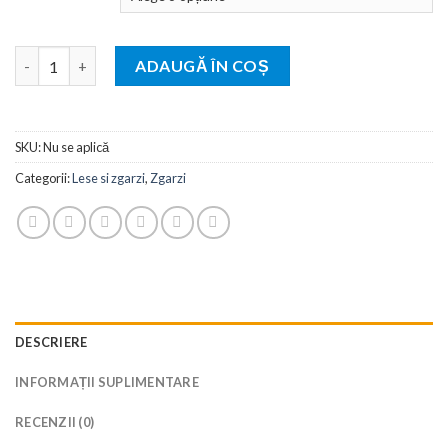
63,00 lei
până
Cantitate Zgarda din piele sintetica "Better Than Leather" K9 
la
ADAUGĂ ÎN COȘ
71,00 lei
SKU:
Nu se aplică
Categorii:
Lese si zgarzi
,
Zgarzi
DESCRIERE
INFORMAȚII SUPLIMENTARE
RECENZII (0)