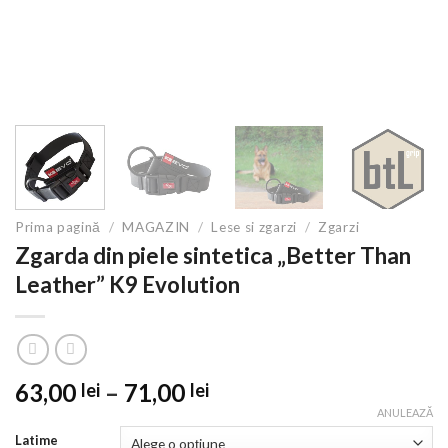
Prima pagină
/
MAGAZIN
/
Lese si zgarzi
/
Zgarzi
Zgarda din piele sintetica „Better Than
Leather” K9 Evolution
Interval
63,00
–
71,00
lei
lei
de
ANULEAZĂ
prețuri:
Latime