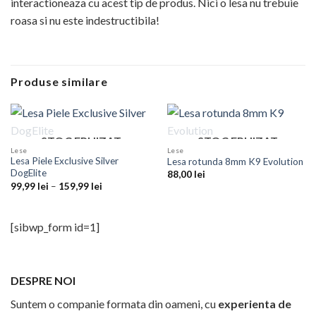
interactioneaza cu acest tip de produs. Nici o lesa nu trebuie
roasa si nu este indestructibila!
Produse similare
STOC EPUIZAT
STOC EPUIZAT
Lese
Lese
Lesa Piele Exclusive Silver
Lesa rotunda 8mm K9 Evolution
DogElite
88,00
lei
Interval
99,99
lei
–
159,99
lei
de
prețuri:
99,99 lei
până
[sibwp_form id=1]
la
159,99 lei
DESPRE NOI
Suntem o companie formata din oameni, cu
experienta de