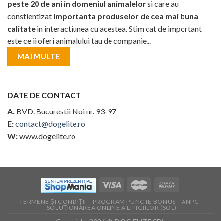
peste 20 de ani in domeniul animalelor
si care au
constientizat
importanta produselor de cea mai buna
calitate
in interactiunea cu acestea. Stim cat de important
este ce ii oferi animalului tau de companie...
MAI MULTE
DATE DE CONTACT
A:
BVD. Bucurestii Noi nr. 93-97
E:
contact@dogelite.ro
W:
www.dogelite.ro
TERMENE ȘI CONDIȚII
PROGRAM PUNCTE BONUS
ANPC
SOLUȚIONAREA ONLINE A LITIGIILOR (SOL)