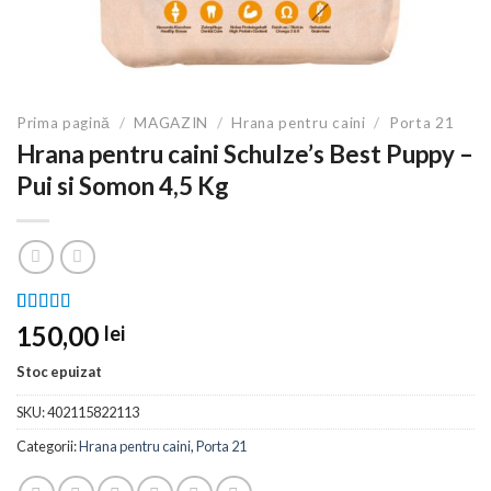
Prima pagină
/
MAGAZIN
/
Hrana pentru caini
/
Porta 21
Hrana pentru caini Schulze’s Best Puppy –
Pui si Somon 4,5 Kg
Evaluat la
2
150,00
lei
5.00
din 5
pe baza a
Stoc epuizat
evaluări de
la clienți
SKU:
402115822113
Categorii:
Hrana pentru caini
,
Porta 21