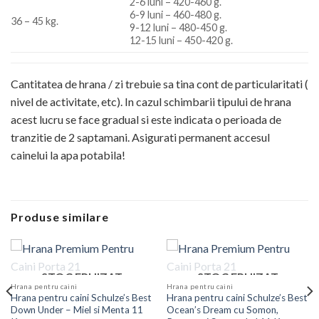
2-6 luni – 420-460 g.
6-9 luni – 460-480 g.
36 – 45 kg.
9-12 luni – 480-450 g.
12-15 luni – 450-420 g.
Cantitatea de hrana / zi trebuie sa tina cont de particularitati (
nivel de activitate, etc). In cazul schimbarii tipului de hrana
acest lucru se face gradual si este indicata o perioada de
tranzitie de 2 saptamani. Asigurati permanent accesul
cainelui la apa potabila!
Produse similare
STOC EPUIZAT
STOC EPUIZAT
Hrana pentru caini
Hrana pentru caini
Hrana pentru caini Schulze’s Best
Hrana pentru caini Schulze’s Best
Down Under – Miel si Menta 11
Ocean’s Dream cu Somon,