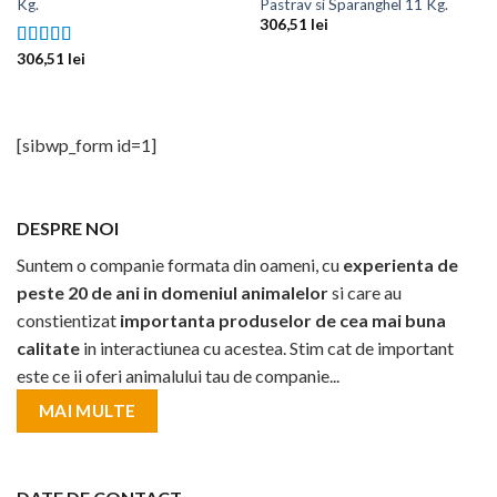
Kg.
Pastrav si Sparanghel 11 Kg.
306,51
lei
306,51
lei
Evaluat la
5.00
din 5
[sibwp_form id=1]
DESPRE NOI
Suntem o companie formata din oameni, cu
experienta de
peste 20 de ani in domeniul animalelor
si care au
constientizat
importanta produselor de cea mai buna
calitate
in interactiunea cu acestea. Stim cat de important
este ce ii oferi animalului tau de companie...
MAI MULTE