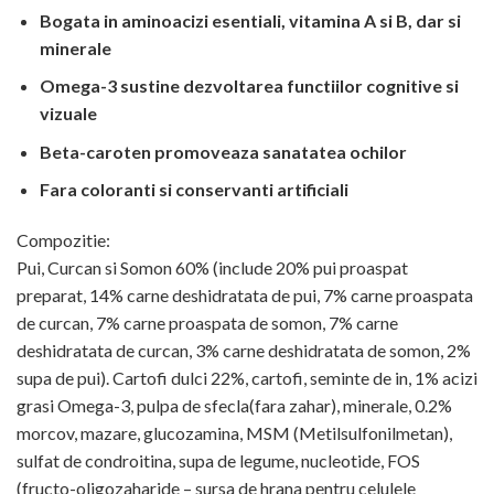
Bogata in aminoacizi esentiali, vitamina A si B, dar si
minerale
Omega-3 sustine dezvoltarea functiilor cognitive si
vizuale
Beta-caroten promoveaza sanatatea ochilor
Fara coloranti si conservanti artificiali
Compozitie:
Pui, Curcan si Somon 60% (include 20% pui proaspat
preparat, 14% carne deshidratata de pui, 7% carne proaspata
de curcan, 7% carne proaspata de somon, 7% carne
deshidratata de curcan, 3% carne deshidratata de somon, 2%
supa de pui). Cartofi dulci 22%, cartofi, seminte de in, 1% acizi
grasi Omega-3, pulpa de sfecla(fara zahar), minerale, 0.2%
morcov, mazare, glucozamina, MSM (Metilsulfonilmetan),
sulfat de condroitina, supa de legume, nucleotide, FOS
(fructo-oligozaharide – sursa de hrana pentru celulele