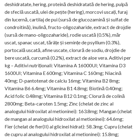
deshidratate, hering, proteină deshidratată de hering, pulpă
de sfeclă uscată, ulei de pește (hering), morcovi uscați, furaj
din lucernă, cartilaj de pui (sursă de glucozamină și sulfat de
condroitină), inulină, fructo-oligozaharide, extract de drojdie
(sursă de mano-oligozaharide), rodie uscată (0.5%), măr
uscat, spanac uscat, tărâțe și semințe de psyllium (0.3%),
portocală uscată, afine uscate, clorură de sodiu, drojdie de
bere uscată, curcumă (0.2%), extract de aloe vera. Aditivi per
kg – Aditivi nutriționali: Vitamina A 16000UI; Vitamina D3
1600UI; Vitamina E 600mg; Vitamina C 160mg; Niacină
40mg; D-pantotenat de calciu 16mg; Vitamina B2 8mg;
Vitamina B6 6.4mg; Vitamina B1 4.8mg; Biotină 0.40mg;
Acid folic 0.48mg; Vitamina B12 0.1mg; Clorură de colină
2800mg; Beta-caroten 1.5mg; Zinc (chelat de zinc al
analogului hidroxilat al metioninei): 163.8mg; Mangan (chelat
de mangan al analogului hidroxilat al metioninei): 64.6mg;
Fier (chelat de fier(II) al glicinei hidrat): 58.3mg; Cupru (chelat
de cupru al analogului hidroxilat al metioninei): 15.8mg;