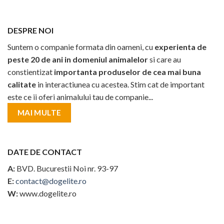
DESPRE NOI
Suntem o companie formata din oameni, cu
experienta de
peste 20 de ani in domeniul animalelor
si care au
constientizat
importanta produselor de cea mai buna
calitate
in interactiunea cu acestea. Stim cat de important
este ce ii oferi animalului tau de companie...
MAI MULTE
DATE DE CONTACT
A:
BVD. Bucurestii Noi nr. 93-97
E:
contact@dogelite.ro
W:
www.dogelite.ro