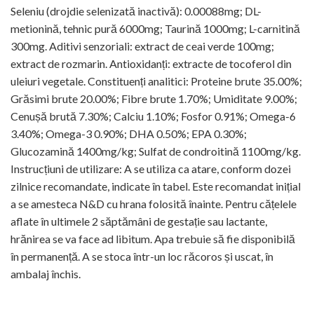
Seleniu (drojdie selenizată inactivă): 0.00088mg; DL-
metionină, tehnic pură 6000mg; Taurină 1000mg; L-carnitină
300mg. Aditivi senzoriali: extract de ceai verde 100mg;
extract de rozmarin. Antioxidanți: extracte de tocoferol din
uleiuri vegetale. Constituenți analitici: Proteine brute 35.00%;
Grăsimi brute 20.00%; Fibre brute 1.70%; Umiditate 9.00%;
Cenușă brută 7.30%; Calciu 1.10%; Fosfor 0.91%; Omega-6
3.40%; Omega-3 0.90%; DHA 0.50%; EPA 0.30%;
Glucozamină 1400mg/kg; Sulfat de condroitină 1100mg/kg.
Instrucțiuni de utilizare: A se utiliza ca atare, conform dozei
zilnice recomandate, indicate în tabel. Este recomandat inițial
a se amesteca N&D cu hrana folosită înainte. Pentru cățelele
aflate în ultimele 2 săptămâni de gestație sau lactante,
hrănirea se va face ad libitum. Apa trebuie să fie disponibilă
în permanență. A se stoca într-un loc răcoros și uscat, în
ambalaj închis.