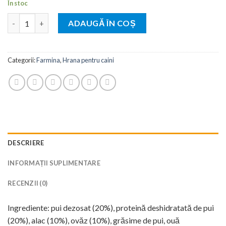
În stoc
Cantitate Farmina N&D dog LG Puppy MEDIUM & MAXI Chicken
ADAUGĂ ÎN COȘ
Categorii:
Farmina
,
Hrana pentru caini
DESCRIERE
INFORMAȚII SUPLIMENTARE
RECENZII (0)
Ingrediente: pui dezosat (20%), proteină deshidratată de pui
(20%), alac (10%), ovăz (10%), grăsime de pui, ouă