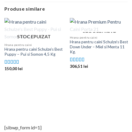
Produse similare
STOC EPUIZAT
STOC EPUIZAT
Hrana pentru caini
Hrana pentru caini Schulze’s Best
Hrana pentru caini
Down Under – Miel si Menta 11
Hrana pentru caini Schulze’s Best
Kg.
Puppy – Pui si Somon 4,5 Kg
306,51
lei
Evaluat la
150,00
lei
Evaluat la
5.00
din 5
5.00
din 5
[sibwp_form id=1]