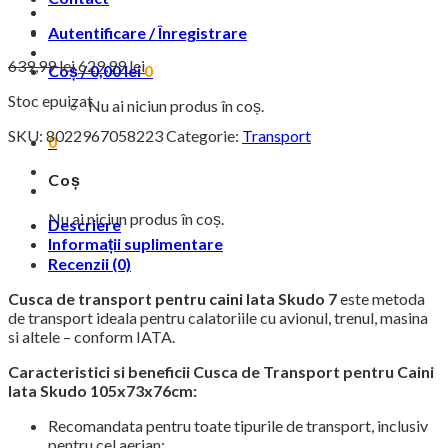
Autentificare / Înregistrare
Prețul
Prețul
639,99
lei
629,99
lei
Coș /
0,00
lei
0
inițial
curent
Stoc epuizat
este:
a
Nu ai niciun produs în coș.
629,99 lei.
fost:
SKU:
8022967058223
Categorie:
Transport
0
639,99 lei.
Coș
Nu ai niciun produs în coș.
Descriere
Informații suplimentare
Recenzii (0)
Cusca de transport pentru caini Iata Skudo 7
este metoda
de transport ideala pentru calatoriile cu avionul, trenul, masina
si altele – conform IATA.
Caracteristici si beneficii Cusca de Transport pentru Caini
Iata Skudo 105x73x76cm:
Recomandata pentru toate tipurile de transport, inclusiv
pentru cel aerian;