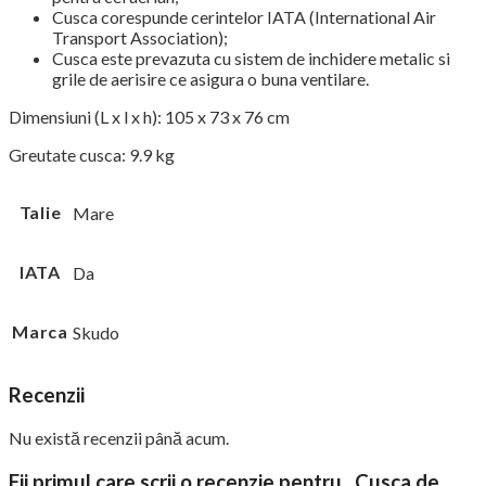
Cusca corespunde cerintelor IATA (International Air
Transport Association);
Cusca este prevazuta cu sistem de inchidere metalic si
grile de aerisire ce asigura o buna ventilare.
Dimensiuni (L x l x h): 105 x 73 x 76 cm
Greutate cusca: 9.9 kg
Talie
Mare
IATA
Da
Marca
Skudo
Recenzii
Nu există recenzii până acum.
Fii primul care scrii o recenzie pentru „Cusca de