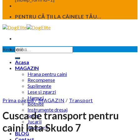
PENTRU CĂ ȚII LA CÂINELE TĂU...
Caută
Reduceri!
după:
Acasa
MAGAZIN
Hrana pentru caini
Recompense
Suplimente
Lese si zgarzi
Hamuri
Prima pagină
/
MAGAZIN
/
Transport
Botnite
Instrumente dresaj
Cusca de transport pentru
Sport
Jucarii
caini Iata Skudo 7
Accesorii
BLOG
Contact