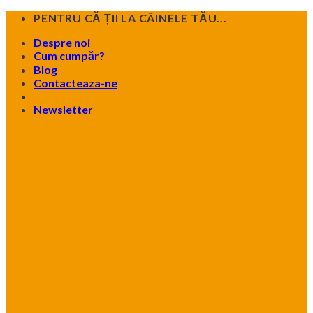
Skip
PENTRU CĂ ȚII LA CÂINELE TĂU...
to
Despre noi
content
Cum cumpăr?
Blog
Contacteaza-ne
Newsletter