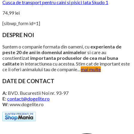
Cusca de transport pentru caini si pisici Iata Skudo 1
74,99
lei
[sibwp_form id=1]
DESPRE NOI
Suntem o companie formata din oameni, cu
experienta de
peste 20 de ani in domeniul animalelor
si care au
constientizat
importanta produselor de cea mai buna
calitate
in interactiunea cu acestea. Stim cat de important este
ce ii oferi animalului tau de companie...
mai multe
DATE DE CONTACT
A:
BVD. Bucurestii Noi nr. 93-97
E:
contact@dogelite.ro
W:
www.dogelite.ro