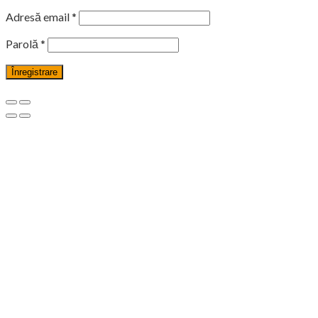
Adresă email
*
Parolă
*
Înregistrare