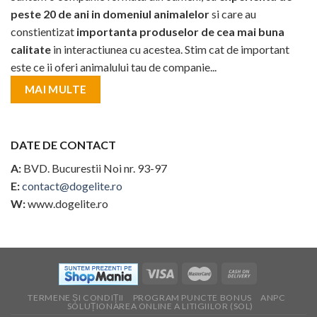
peste 20 de ani in domeniul animalelor
si care au
constientizat
importanta produselor de cea mai buna
calitate
in interactiunea cu acestea. Stim cat de important
este ce ii oferi animalului tau de companie...
MAI MULTE
DATE DE CONTACT
A:
BVD. Bucurestii Noi nr. 93-97
E:
contact@dogelite.ro
W:
www.dogelite.ro
TERMENE ȘI CONDIȚII
PROGRAM PUNCTE BONUS
ANPC
SOLUȚIONAREA ONLINE A LITIGIILOR (SOL)