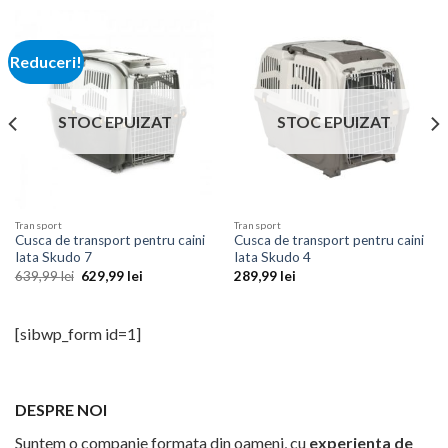
Reduceri!
STOC EPUIZAT
STOC EPUIZAT
Transport
Transport
Cusca de transport pentru caini
Cusca de transport pentru caini
Iata Skudo 7
Iata Skudo 4
Prețul
Prețul
639,99
lei
629,99
lei
289,99
lei
inițial
curent
a
este:
fost:
629,99 lei.
639,99 lei.
[sibwp_form id=1]
DESPRE NOI
Suntem o companie formata din oameni, cu
experienta de