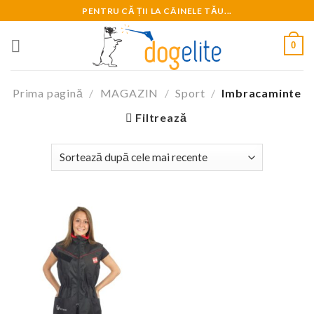
Skip
PENTRU CĂ ȚII LA CÂINELE TĂU...
to
content
0
Prima pagină
/
MAGAZIN
/
Sport
/
Imbracaminte
Filtrează