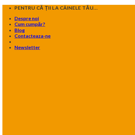
Skip
PENTRU CĂ ȚII LA CÂINELE TĂU...
to
Despre noi
content
Cum cumpăr?
Blog
Contacteaza-ne
Newsletter