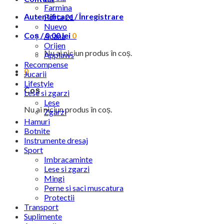
Farmina
Autentificare / Înregistrare
Porta 21
Nuevo
Coș /
0,00
lei
0
Acana
Orijen
Nu ai niciun produs în coș.
Applaws
Recompense
0
Jucarii
Lifestyle
Coș
Lese si zgarzi
Lese
Nu ai niciun produs în coș.
Zgarzi
Hamuri
Botnite
Instrumente dresaj
Sport
Imbracaminte
Lese si zgarzi
Mingi
Perne si saci muscatura
Protectii
Transport
Suplimente