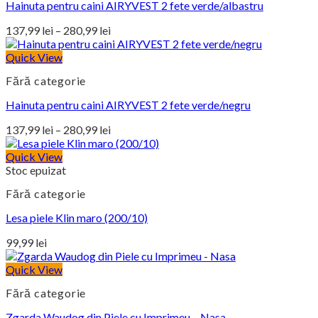
Hainuta pentru caini AIRYVEST 2 fete verde/albastru
280,99 lei
Interval
137,99
lei
–
280,99
lei
de
prețuri:
Quick View
137,99 lei
Fără categorie
până
la
Hainuta pentru caini AIRYVEST 2 fete verde/negru
280,99 lei
Interval
137,99
lei
–
280,99
lei
de
prețuri:
Quick View
Stoc epuizat
137,99 lei
până
Fără categorie
la
280,99 lei
Lesa piele Klin maro (200/10)
99,99
lei
Quick View
Fără categorie
Zgarda Waudog din Piele cu Imprimeu – Nasa