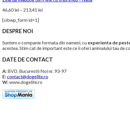
Interval
46,60
lei
–
213,41
lei
de
[sibwp_form id=1]
prețuri:
46,60 lei
DESPRE NOI
până
la
Suntem o companie formata din oameni, cu
experienta de peste
213,41 lei
acestea. Stim cat de important este ce ii oferi animalului tau de c
DATE DE CONTACT
A:
BVD. Bucurestii Noi nr. 93-97
E:
contact@dogelite.ro
W:
www.dogelite.ro