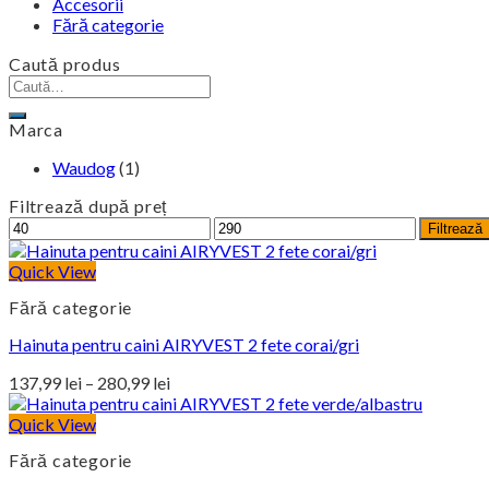
Accesorii
Fără categorie
Caută produs
Caută
după:
Marca
Waudog
(1)
Filtrează după preț
Preț
Preț
Filtrează
minim
maxim
Quick View
Fără categorie
Hainuta pentru caini AIRYVEST 2 fete corai/gri
Interval
137,99
lei
–
280,99
lei
de
prețuri:
Quick View
137,99 lei
Fără categorie
până
la