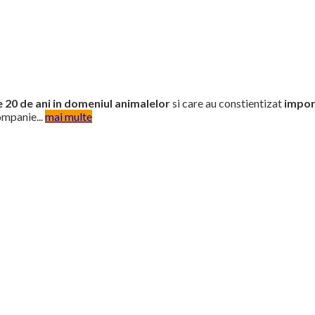
 20 de ani in domeniul animalelor
si care au constientizat
impor
ompanie...
mai multe