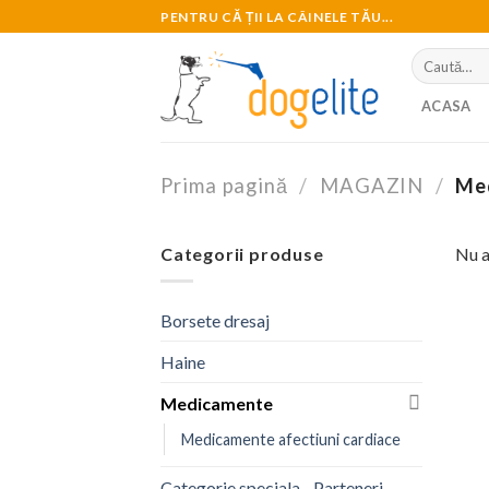
Skip
PENTRU CĂ ȚII LA CÂINELE TĂU...
to
Caută
content
după:
ACASA
Prima pagină
/
MAGAZIN
/
Med
Categorii produse
Nu a
Borsete dresaj
Haine
Medicamente
Medicamente afectiuni cardiace
Categorie speciala - Parteneri