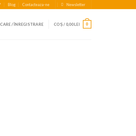
?
Blog
Contacteaza-ne
Newsletter
0
CARE / ÎNREGISTRARE
COȘ /
0,00
LEI