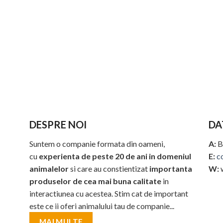
DESPRE NOI
DA
Suntem o companie formata din oameni,
A:
B
cu
experienta de peste 20 de ani in domeniul
E:
c
animalelor
si care au constientizat
importanta
W:
produselor de cea mai buna calitate
in
interactiunea cu acestea. Stim cat de important
este ce ii oferi animalului tau de companie...
MAI MULTE