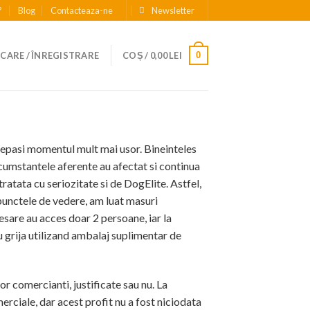
?
Blog
Contacteaza-ne
Newsletter
0
CARE / ÎNREGISTRARE
COȘ /
0,00
LEI
 depasi momentul mult mai usor. Bineinteles
rcumstantele aferente au afectat si continua
ratata cu seriozitate si de DogElite. Astfel,
punctele de vedere, am luat masuri
esare au acces doar 2 persoane, iar la
 grija utilizand ambalaj suplimentar de
tor comercianti, justificate sau nu. La
merciale, dar acest profit nu a fost niciodata