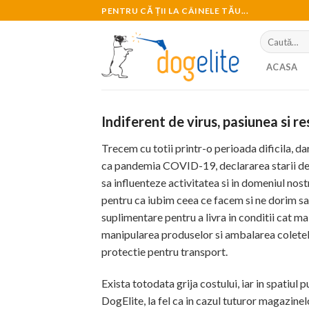
Skip
PENTRU CĂ ȚII LA CÂINELE TĂU...
to
Caută
content
după:
ACASA
Indiferent de virus, pasiunea si
Trecem cu totii printr-o perioada dificila, d
ca pandemia COVID-19, declararea starii de ur
sa influenteze activitatea si in domeniul nost
pentru ca iubim ceea ce facem si ne dorim sa
suplimentare pentru a livra in conditii cat m
manipularea produselor si ambalarea coletelo
protectie pentru transport.
Exista totodata grija costului, iar in spatiul 
DogElite, la fel ca in cazul tuturor magazinel