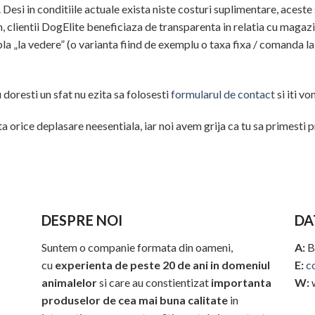
. Desi in conditiile actuale exista niste costuri suplimentare, acest
, clientii DogElite beneficiaza de transparenta in relatia cu magazi
pla „la vedere” (o varianta fiind de exemplu o taxa fixa / comanda 
 doresti un sfat nu ezita sa folosesti
formularul de contact
si iti v
evita orice deplasare neesentiala, iar noi avem grija ca tu sa primesti
DESPRE NOI
DA
Suntem o companie formata din oameni,
A:
B
cu
experienta de peste 20 de ani in domeniul
E:
c
animalelor
si care au constientizat
importanta
W:
produselor de cea mai buna calitate
in