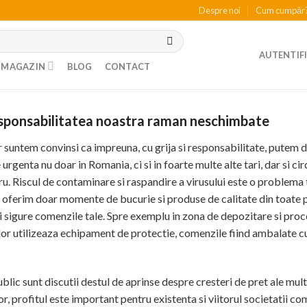
Despre noi
Cum cumpăr
AUTENTIFI
MAGAZIN
BLOG
CONTACT
 responsabilitatea noastra raman neschimbate
ar suntem convinsi ca impreuna, cu grija si responsabilitate, putem
genta nu doar in Romania, ci si in foarte multe alte tari, dar si ci
ru. Riscul de contaminare si raspandire a virusului este o problema t
 oferim doar momente de bucurie si produse de calitate din toate 
ai sigure comenzile tale. Spre exemplu in zona de depozitare si proc
r utilizeaza echipament de protectie, comenzile fiind ambalate cu
public sunt discutii destul de aprinse despre cresteri de pret ale mul
or, profitul este important pentru existenta si viitorul societatii co