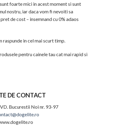
e sunt foarte mici in acest moment si sunt
nul nostru, iar daca vom fi nevoiti sa
la pret de cost – insemnand cu 0% adaos
om raspunde in cel mai scurt timp.
 produsele pentru cainele tau cat mai rapid si
TE DE CONTACT
VD. Bucurestii Noi nr. 93-97
ontact@dogelite.ro
www.dogelite.ro