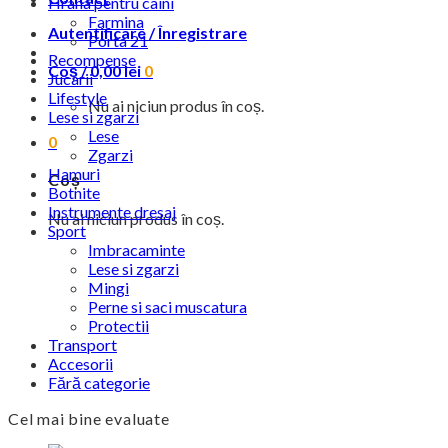
Hrana pentru caini
Farmina
Autentificare / Înregistrare
Porta 21
Recompense
Coș /
0,00
lei
0
Jucarii
Lifestyle
Nu ai niciun produs în coș.
Lese si zgarzi
Lese
0
Zgarzi
Hamuri
Coș
Botnite
Instrumente dresaj
Nu ai niciun produs în coș.
Sport
Imbracaminte
Lese si zgarzi
Mingi
Perne si saci muscatura
Protectii
Transport
Accesorii
Fără categorie
Cel mai bine evaluate