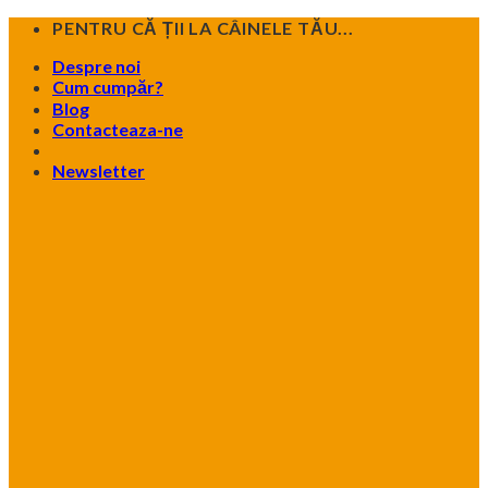
Skip
PENTRU CĂ ȚII LA CÂINELE TĂU...
to
Despre noi
content
Cum cumpăr?
Blog
Contacteaza-ne
Newsletter