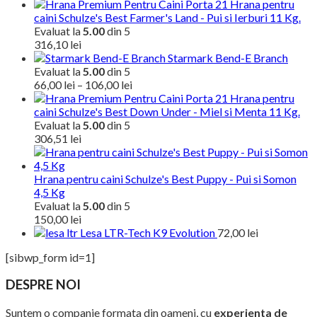
Hrana pentru
caini Schulze's Best Farmer's Land - Pui si Ierburi 11 Kg.
Evaluat la
5.00
din 5
316,10
lei
Starmark Bend-E Branch
Evaluat la
5.00
din 5
Interval
66,00
lei
–
106,00
lei
de
Hrana pentru
prețuri:
caini Schulze's Best Down Under - Miel si Menta 11 Kg.
Evaluat la
5.00
din 5
66,00 lei
306,51
lei
până
la
106,00 lei
Hrana pentru caini Schulze's Best Puppy - Pui si Somon
4,5 Kg
Evaluat la
5.00
din 5
150,00
lei
Lesa LTR-Tech K9 Evolution
72,00
lei
[sibwp_form id=1]
DESPRE NOI
Suntem o companie formata din oameni, cu
experienta de