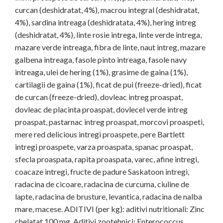
curcan (deshidratat, 4%), macrou integral (deshidratat,
4%), sardina intreaga (deshidratata, 4%), hering intreg
(deshidratat, 4%), linte rosie intrega, linte verde intrega,
mazare verde intreaga, fibra de linte, naut intreg, mazare
galbena intreaga, fasole pinto intreaga, fasole navy
intreaga, ulei de hering (1%), grasime de gaina (1%),
cartilagii de gaina (1%), ficat de pui (freeze-dried), ficat
de curcan (freeze-dried), dovleac intreg proaspat,
dovleac de placinta proaspat, dovlecel verde intreg
proaspat, pastarnac intreg proaspat, morcovi proaspeti,
mere red delicious intregi proaspete, pere Bartlett
intregi proaspete, varza proaspata, spanac proaspat,
sfecla proaspata, rapita proaspata, varec, afine intregi,
coacaze intregi, fructe de padure Saskatoon intregi,
radacina de cicoare, radacina de curcuma, ciuline de
lapte, radacina de brusture, levantica, radacina de nalba
mare, macese. ADITIVI (per kg): aditivi nutritionali: Zinc
chelatat 100 mg. Aditivi zootehnici: Enterococcus