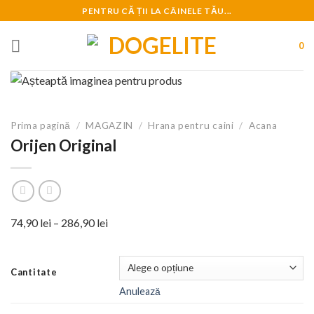
Skip
PENTRU CĂ ȚII LA CÂINELE TĂU...
to
content
0
Prima pagină
/
MAGAZIN
/
Hrana pentru caini
/
Acana
Orijen Original
Interval
74,90
lei
–
286,90
lei
de
prețuri:
Cantitate
74,90 lei
Anulează
până
la