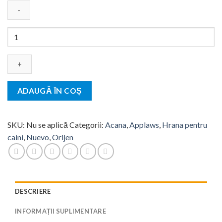
286,90 lei
Cantitate
Orijen
Original
ADAUGĂ ÎN COȘ
SKU:
Nu se aplică
Categorii:
Acana
,
Applaws
,
Hrana pentru
caini
,
Nuevo
,
Orijen
DESCRIERE
INFORMAȚII SUPLIMENTARE