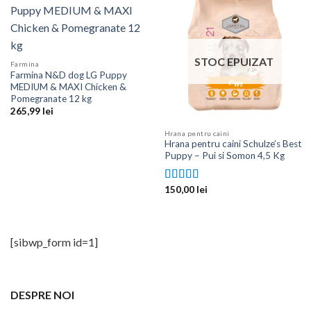
STOC EPUIZAT
Farmina
Farmina N&D dog LG Puppy
MEDIUM & MAXI Chicken &
Pomegranate 12 kg
265,99
lei
Hrana pentru caini
Hrana pentru caini Schulze’s Best
Puppy – Pui si Somon 4,5 Kg
150,00
lei
Evaluat la
5.00
din 5
[sibwp_form id=1]
DESPRE NOI