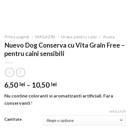
Prima pagină
/
MAGAZIN
/
Hrana pentru caini
/
Acana
Nuevo Dog Conserva cu Vita Grain Free –
pentru caini sensibili
Interval
6,50
–
10,50
lei
lei
de
Nu contine coloranti si aromatizanti artificiali.
Fara
prețuri:
conservanti
!
6,50 lei
până
ANULEAZĂ
la
Cantitate
10,50 lei