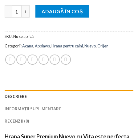
Cantitate Nuevo Dog Conserva cu Vita Grain Free - pentru caini 
ADAUGĂ ÎN COȘ
SKU:
Nu se aplică
Categorii:
Acana
,
Applaws
,
Hrana pentru caini
,
Nuevo
,
Orijen
DESCRIERE
INFORMAȚII SUPLIMENTARE
RECENZII (0)
Hrana
Super Premium
Nuevo cu Vita este
perfecta