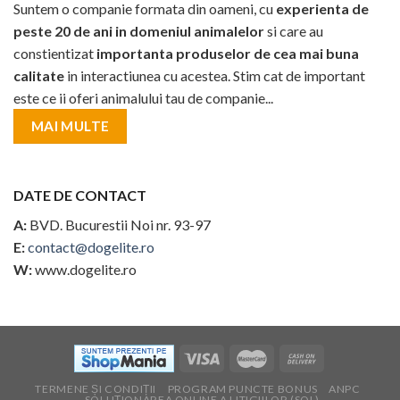
Suntem o companie formata din oameni, cu
experienta de
peste 20 de ani in domeniul animalelor
si care au
constientizat
importanta produselor de cea mai buna
calitate
in interactiunea cu acestea. Stim cat de important
este ce ii oferi animalului tau de companie...
MAI MULTE
DATE DE CONTACT
A:
BVD. Bucurestii Noi nr. 93-97
E:
contact@dogelite.ro
W:
www.dogelite.ro
TERMENE ȘI CONDIȚII
PROGRAM PUNCTE BONUS
ANPC
SOLUȚIONAREA ONLINE A LITIGIILOR (SOL)