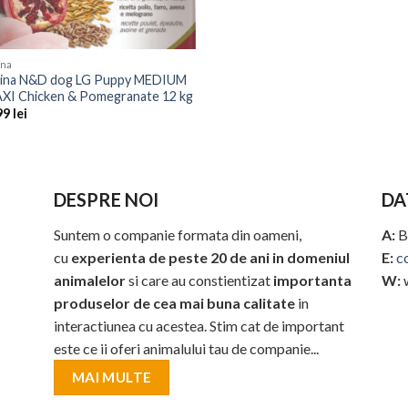
ina
ina N&D dog LG Puppy MEDIUM
XI Chicken & Pomegranate 12 kg
99
lei
DESPRE NOI
DA
Suntem o companie formata din oameni,
A:
B
cu
experienta de peste 20 de ani in domeniul
E:
c
animalelor
si care au constientizat
importanta
W:
produselor de cea mai buna calitate
in
interactiunea cu acestea. Stim cat de important
este ce ii oferi animalului tau de companie...
MAI MULTE