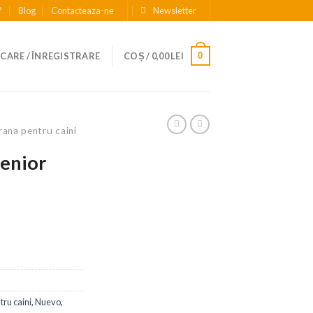
?
Blog
Contacteaza-ne
Newsletter
0
CARE / ÎNREGISTRARE
COȘ /
0,00
LEI
rana pentru caini
Senior
ru caini
,
Nuevo
,