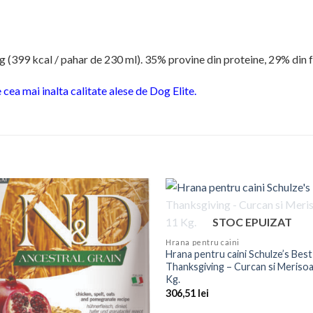
(399 kcal / pahar de 230 ml). 35% provine din proteine, 29% din fr
 cea mai inalta calitate alese de Dog Elite.
STOC EPUIZAT
Hrana pentru caini
Hrana pentru caini Schulze’s Best
Thanksgiving – Curcan si Meriso
Kg.
306,51
lei