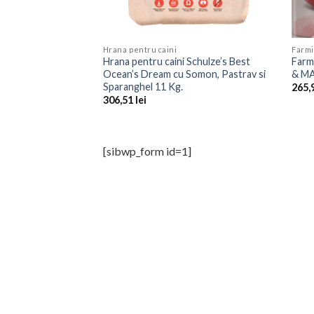
Hrana pentru caini
Farm
Hrana pentru caini Schulze’s Best
Farm
Ocean’s Dream cu Somon, Pastrav si
& MA
Sparanghel 11 Kg.
265,
306,51
lei
[sibwp_form id=1]