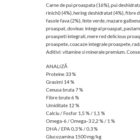
Carne de pui proaspata (16%), pui deshidratat
rinichi) (4%), hering deshidratat (4%), fibre 
fasole fava (2%), linte verde, mazare galbena
proaspat, dovleac integral proaspat, pastarn
proaspeti integrali, mere red delicious proas
proaspete, coacaze integrale proaspete, radac
Aditivi: vitamine si minerale premium. Conse
ANALIZĂ
Proteine 33 %
Grasimi 14 %
Cenusa bruta 7 %
Fibre brute 6 %
Umiditate 12 %
Calciu / Fosfor 1,5 % / 1,1 %
Omega-6 / Omega-3 2,2 % / 1 %
DHA / EPA 0,3 % / 0.3 %
Glucozamina 1500 mg/kg