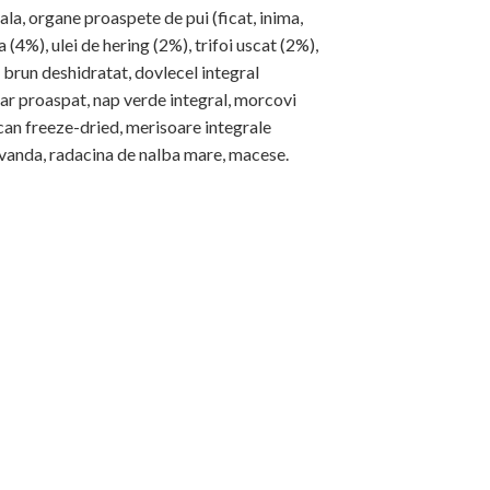
la, organe proaspete de pui (ficat, inima,
(4%), ulei de hering (2%), trifoi uscat (2%),
c brun deshidratat, dovlecel integral
ar proaspat, nap verde integral, morcovi
rcan freeze-dried, merisoare integrale
lavanda, radacina de nalba mare, macese.