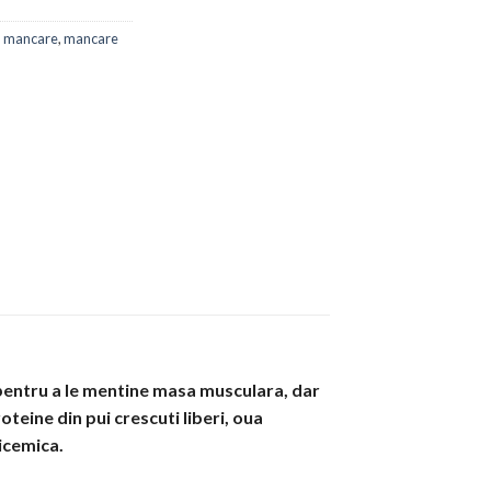
,
mancare
,
mancare
 pentru a le mentine masa musculara, dar
teine din pui crescuti liberi, oua
licemica.