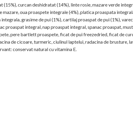
 (15%), curcan deshidratat (14%), linte rosie, mazare verde integra
de mazare, oua proaspete integrale (4%), platica proaspata integrala 
 integrala, grasime de pui (1%), cartilaj proaspat de pui (1%), vare
ac proaspat integral, nap proaspat integral, spanac proaspat, must
pete, pere bartlett proaspete, ficat de pui freezedried, ficat de cu
ina de cicoare, turmeric, ciulinul laptelui, radacina de brusture, 
rvant: conservat natural cu vitamina E.