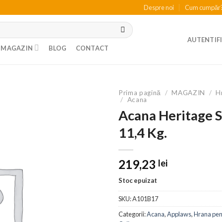
Despre noi
Cum cumpăr
AUTENTIFI
MAGAZIN
BLOG
CONTACT
Prima pagină
/
MAGAZIN
/
H
/
Acana
Acana Heritage 
11,4 Kg.
219,23
lei
Stoc epuizat
SKU:
A101B17
Categorii:
Acana
,
Applaws
,
Hrana pent