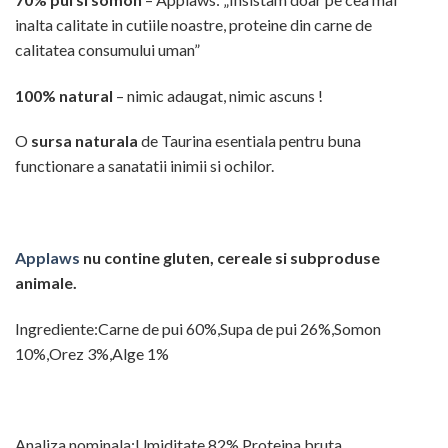
inalta calitate in cutiile noastre, proteine din carne de
calitatea consumului uman”
100% natural
– nimic adaugat, nimic ascuns !
O
sursa naturala
de Taurina esentiala pentru buna
functionare a sanatatii inimii si ochilor.
Applaws
nu contine gluten, cereale si subproduse
animale.
Ingrediente:Carne de pui 60%,Supa de pui 26%,Somon
10%,Orez 3%,Alge 1%
Analiza nominala:Umiditate 82%,Proteina bruta