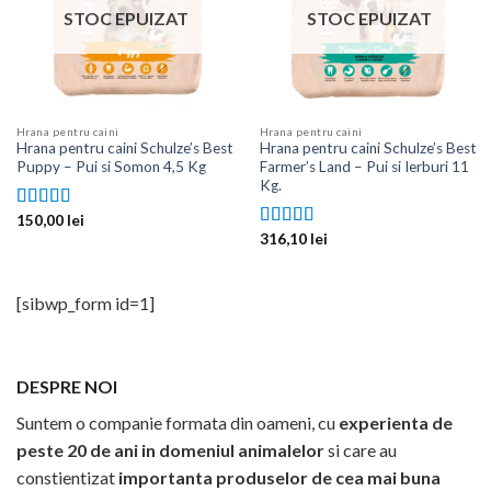
STOC EPUIZAT
STOC EPUIZAT
Hrana pentru caini
Hrana pentru caini
Hrana pentru caini Schulze’s Best
Hrana pentru caini Schulze’s Best
Puppy – Pui si Somon 4,5 Kg
Farmer’s Land – Pui si Ierburi 11
Kg.
150,00
lei
Evaluat la
5.00
din 5
316,10
lei
Evaluat la
5.00
din 5
[sibwp_form id=1]
DESPRE NOI
Suntem o companie formata din oameni, cu
experienta de
peste 20 de ani in domeniul animalelor
si care au
constientizat
importanta produselor de cea mai buna