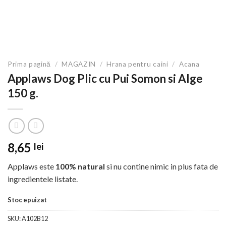
Prima pagină
/
MAGAZIN
/
Hrana pentru caini
/
Acana
Applaws Dog Plic cu Pui Somon si Alge
150 g.
8,65
lei
Applaws este
100% natural
si nu contine nimic in plus fata de
ingredientele listate.
Stoc epuizat
SKU:
A102B12