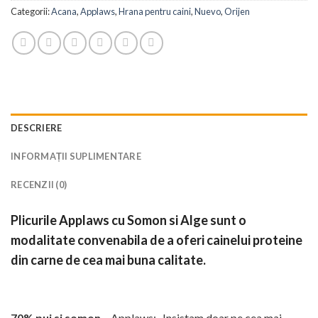
Categorii:
Acana
,
Applaws
,
Hrana pentru caini
,
Nuevo
,
Orijen
DESCRIERE
INFORMAȚII SUPLIMENTARE
RECENZII (0)
Plicurile Applaws cu Somon si Alge sunt o
modalitate convenabila de a oferi cainelui proteine
din carne de cea mai buna calitate.
70% pui si somon
– Applaws: „Insistam doar pe cea mai