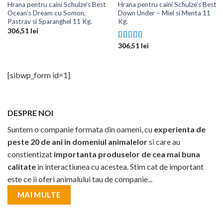
Hrana pentru caini Schulze’s Best
Hrana pentru caini Schulze’s Best
Ocean’s Dream cu Somon,
Down Under – Miel si Menta 11
Pastrav si Sparanghel 11 Kg.
Kg.
306,51
lei
306,51
lei
Evaluat la
5.00
din 5
[sibwp_form id=1]
DESPRE NOI
Suntem o companie formata din oameni, cu
experienta de
peste 20 de ani in domeniul animalelor
si care au
constientizat
importanta produselor de cea mai buna
calitate
in interactiunea cu acestea. Stim cat de important
este ce ii oferi animalului tau de companie...
MAI MULTE