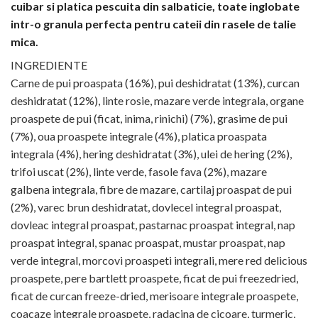
cuibar si platica pescuita din salbaticie, toate inglobate
intr-o granula perfecta pentru cateii din rasele de talie
mica.
INGREDIENTE
Carne de pui proaspata (16%), pui deshidratat (13%), curcan
deshidratat (12%), linte rosie, mazare verde integrala, organe
proaspete de pui (ficat, inima, rinichi) (7%), grasime de pui
(7%), oua proaspete integrale (4%), platica proaspata
integrala (4%), hering deshidratat (3%), ulei de hering (2%),
trifoi uscat (2%), linte verde, fasole fava (2%), mazare
galbena integrala, fibre de mazare, cartilaj proaspat de pui
(2%), varec brun deshidratat, dovlecel integral proaspat,
dovleac integral proaspat, pastarnac proaspat integral, nap
proaspat integral, spanac proaspat, mustar proaspat, nap
verde integral, morcovi proaspeti integrali, mere red delicious
proaspete, pere bartlett proaspete, ficat de pui freezedried,
ficat de curcan freeze-dried, merisoare integrale proaspete,
coacaze integrale proaspete, radacina de cicoare, turmeric,