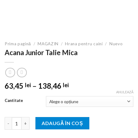
Prima pagină
/
MAGAZIN
/
Hrana pentru caini
/
Nuevo
Acana Junior Talie Mica
Interval
63,45
–
138,46
lei
lei
de
ANULEAZĂ
prețuri:
Cantitate
63,45 lei
până
Cantitate Acana Junior Talie Mica
la
ADAUGĂ ÎN COȘ
138,46 lei