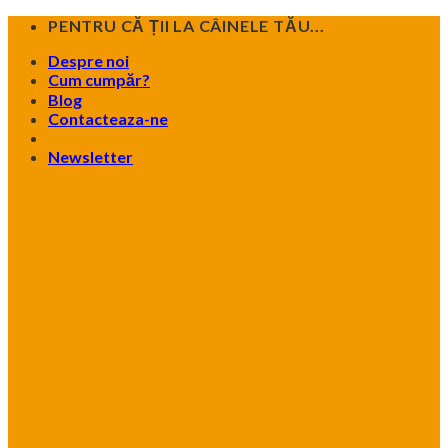
Skip
PENTRU CĂ ȚII LA CÂINELE TĂU...
to
Despre noi
content
Cum cumpăr?
Blog
Contacteaza-ne
Newsletter