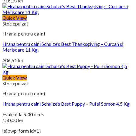
316,10
lei
Quick View
Stoc epuizat
Hrana pentru caini
Hrana pentru caini Schulze’s Best Thanksgiving – Curcan si
Merisoare 11 Kg.
306,51
lei
Quick View
Stoc epuizat
Hrana pentru caini
Hrana pentru caini Schulze’s Best Puppy – Pui si Somon 4,5 Kg
Evaluat la
5.00
din 5
150,00
lei
[sibwp_form id=1]