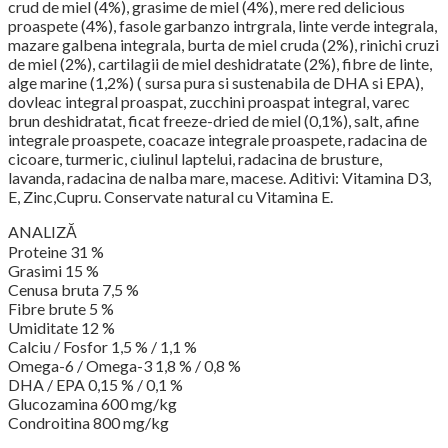
crud de miel (4%), grasime de miel (4%), mere red delicious
proaspete (4%), fasole garbanzo intrgrala, linte verde integrala,
mazare galbena integrala, burta de miel cruda (2%), rinichi cruzi
de miel (2%), cartilagii de miel deshidratate (2%), fibre de linte,
alge marine (1,2%) ( sursa pura si sustenabila de DHA si EPA),
dovleac integral proaspat, zucchini proaspat integral, varec
brun deshidratat, ficat freeze-dried de miel (0,1%), salt, afine
integrale proaspete, coacaze integrale proaspete, radacina de
cicoare, turmeric, ciulinul laptelui, radacina de brusture,
lavanda, radacina de nalba mare, macese. Aditivi: Vitamina D3,
E, Zinc,Cupru. Conservate natural cu Vitamina E.
ANALIZĂ
Proteine 31 %
Grasimi 15 %
Cenusa bruta 7,5 %
Fibre brute 5 %
Umiditate 12 %
Calciu / Fosfor 1,5 % / 1,1 %
Omega-6 / Omega-3 1,8 % / 0,8 %
DHA / EPA 0,15 % / 0,1 %
Glucozamina 600 mg/kg
Condroitina 800 mg/kg