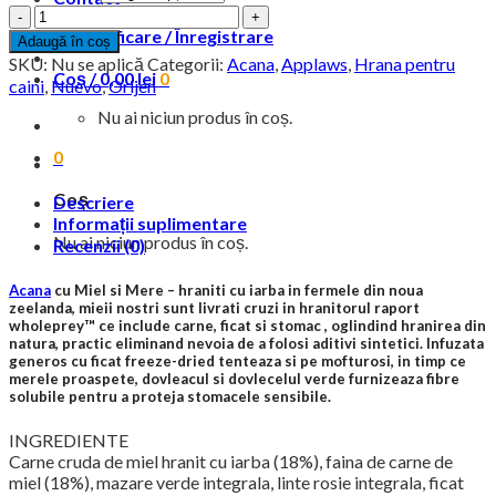
Cantitate
78,85 lei
Acana
până
Autentificare / Înregistrare
Adaugă în coș
cu
la
SKU:
Nu se aplică
Categorii:
Acana
,
Applaws
,
Hrana pentru
Miel
Coș /
0,00
lei
0
449,52 lei
caini
,
Nuevo
,
Orijen
si
Nu ai niciun produs în coș.
Mere
0
Coș
Descriere
Informații suplimentare
Nu ai niciun produs în coș.
Recenzii (0)
Acana
cu Miel si Mere – hraniti cu iarba in fermele din noua
zeelanda, mieii nostri sunt livrati cruzi in hranitorul raport
wholeprey™ ce include carne, ficat si stomac , oglindind hranirea din
natura, practic eliminand nevoia de a folosi aditivi sintetici. Infuzata
generos cu ficat freeze-dried tenteaza si pe mofturosi, in timp ce
merele proaspete, dovleacul si dovlecelul verde furnizeaza fibre
solubile pentru a proteja stomacele sensibile.
INGREDIENTE
Carne cruda de miel hranit cu iarba (18%), faina de carne de
miel (18%), mazare verde integrala, linte rosie integrala, ficat