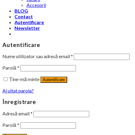
Accesorii
BLOG
Contact
Autentificare
Newsletter
Autentificare
Nume utilizator sau adresă email
*
Parolă
*
Ține-mă minte
Autentificare
Ai uitat parola?
Înregistrare
Adresă email
*
Parolă
*