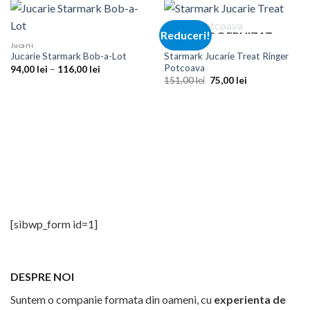
Reduceri!
STOC EPUIZAT
Jucarii
Jucarii
Starmark Jucarie Treat Ringer
Jucarie Starmark Bob-a-Lot
Potcoava
Interval
94,00
lei
–
116,00
lei
de
Prețul
Prețul
151,00
lei
75,00
lei
prețuri:
inițial
curent
94,00 lei
a
este:
până
fost:
75,00 lei.
la
151,00 lei.
116,00 lei
[sibwp_form id=1]
DESPRE NOI
Suntem o companie formata din oameni, cu
experienta de