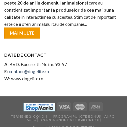
peste 20 de ani in domeniul animalelor
si care au
constientizat
importanta produselor de cea mai buna
calitate
in interactiunea cu acestea. Stim cat de important
este ce ii oferi animalului tau de companie...
MAI MULTE
DATE DE CONTACT
A:
BVD. Bucurestii Noi nr. 93-97
E:
contact@dogelite.ro
W:
www.dogelite.ro
TERMENE ȘI CONDIȚII
PROGRAM PUNCTE BONUS
ANPC
SOLUȚIONAREA ONLINE A LITIGIILOR (SOL)