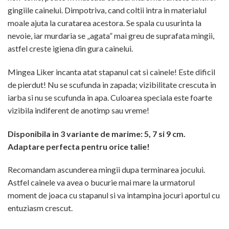
gingiile cainelui. Dimpotriva, cand coltii intra in materialul
moale ajuta la curatarea acestora. Se spala cu usurinta la
nevoie, iar murdaria se „agata” mai greu de suprafata mingii,
astfel creste igiena din gura cainelui.
Mingea Liker incanta atat stapanul cat si cainele! Este dificil
de pierdut! Nu se scufunda in zapada; vizibilitate crescuta in
iarba si nu se scufunda in apa. Culoarea speciala este foarte
vizibila indiferent de anotimp sau vreme!
Disponibila in 3 variante de marime: 5, 7 si 9 cm.
Adaptare perfecta pentru orice talie!
Recomandam ascunderea mingii dupa terminarea jocului.
Astfel cainele va avea o bucurie mai mare la urmatorul
moment de joaca cu stapanul si va intampina jocuri aportul cu
entuziasm crescut.