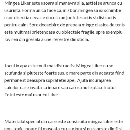
Mingea Liker este usoara si manevrabila, astfel se arunca cu
usurinta. Forma unica face ca, in zbor, mingea sa isi schimbe
usor directia ceea ce duce la un joc interactiv si distractiv
pentru caini. Spre deosebire de greoaia minge clasica de tenis
este mult mai prietenoasa cu obiectele fragile, spre exemplu
lovirea din gresala a unei ferestre din sticla.
Jocul in apa este mult mai distractiv. Mingea Liker nu se
scufunda si pluteste foarte sus, o mare parte din aceasta fiind
permanent deasupra suprafetei apei. Ajuta incurajarea
cainilor care invata sa inoare sau carora nu le place inotul.
Totul este mai usor cu Liker!
Materialul special din care este construita mingea Liker este
non-toxic; poate fii muscata cu usurinta si nu raneste dintii si