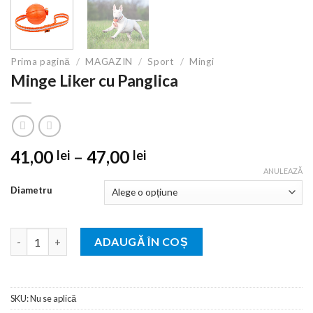
Prima pagină
/
MAGAZIN
/
Sport
/
Mingi
Minge Liker cu Panglica
Interval
41,00
–
47,00
lei
lei
de
ANULEAZĂ
prețuri:
Diametru
41,00 lei
până
Cantitate Minge Liker cu Panglica
la
ADAUGĂ ÎN COȘ
47,00 lei
SKU:
Nu se aplică