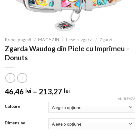
Prima pagină
/
MAGAZIN
/
Lese si zgarzi
/
Zgarzi
Zgarda Waudog din Piele cu Imprimeu –
Donuts
Interval
46,46
–
213,27
lei
lei
de
ANULEAZĂ
prețuri:
Culoare
46,46 lei
până
Dimensine
la
213,27 lei