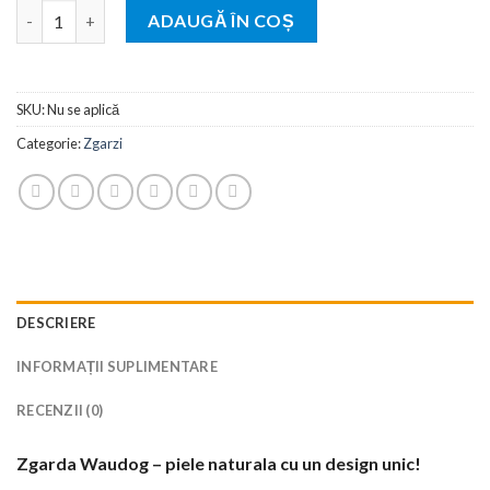
Cantitate Zgarda Waudog din Piele cu Imprimeu - Donuts
ADAUGĂ ÎN COȘ
SKU:
Nu se aplică
Categorie:
Zgarzi
DESCRIERE
INFORMAȚII SUPLIMENTARE
RECENZII (0)
Zgarda Waudog – piele naturala cu un design unic!