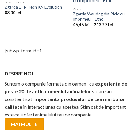
STOC EPUIZAT
Lese si zgarzi
Zgarda LTR-Tech K9 Evolution
Zgarzi
88,00
lei
Zgarda Waudog din Piele cu
Imprimeu – Etno
Interval
46,46
lei
–
213,27
lei
de
prețuri:
46,46 lei
până
la
213,27 lei
[sibwp_form id=1]
DESPRE NOI
Suntem o companie formata din oameni, cu
experienta de
peste 20 de ani in domeniul animalelor
si care au
constientizat
importanta produselor de cea mai buna
calitate
in interactiunea cu acestea. Stim cat de important
este ce ii oferi animalului tau de companie...
MAI MULTE