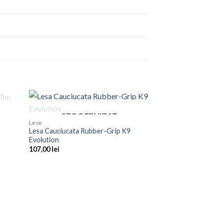
STOC EPUIZAT
Lese
Lesa Cauciucata Rubber-Grip K9
Evolution
107,00
lei
Lese si zgarzi