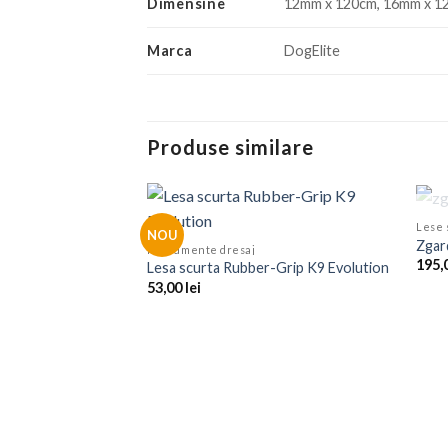
Dimensine
12mm x 120cm, 16mm x 1
Marca
DogElite
Produse similare
Lese 
NOU
Zgar
Instrumente dresaj
195,
Lesa scurta Rubber-Grip K9 Evolution
53,00
lei