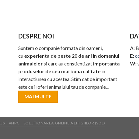
DESPRE NOI
DA
Suntem o companie formata din oameni,
A:
B
cu
experienta de peste 20 de ani in domeniul
E:
c
animalelor
si care au constientizat
importanta
W:
produselor de cea mai buna calitate
in
interactiunea cu acestea. Stim cat de important
este ce ii oferi animalului tau de companie...
MAI MULTE
US
ANPC
SOLUȚIONAREA ONLINE A LITIGIILOR (SOL)