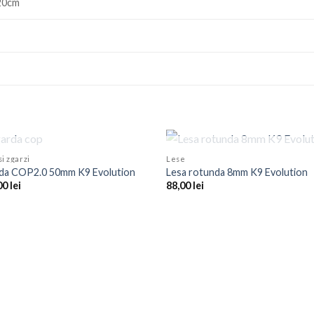
20cm
STOC EPUIZAT
STOC EPUIZAT
si zgarzi
Lese
da COP2.0 50mm K9 Evolution
Lesa rotunda 8mm K9 Evolution
00
lei
88,00
lei