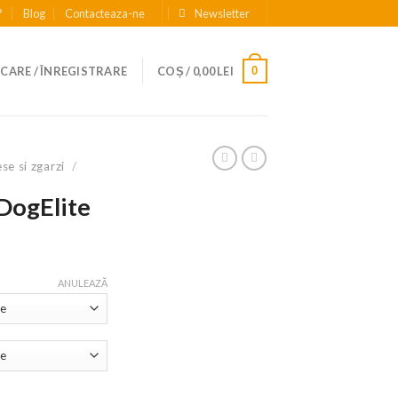
?
Blog
Contacteaza-ne
Newsletter
0
CARE / ÎNREGISTRARE
COȘ /
0,00
LEI
se si zgarzi
/
 DogElite
nterval
e
ANULEAZĂ
rețuri:
9,99 lei
ână
a
9,99 lei