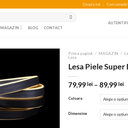
Despre noi
Cum cumpăr
AUTENTIFI
MAGAZIN
BLOG
CONTACT
Prima pagină
/
MAGAZIN
/
Le
Lese
Lesa Piele Super
I
79,99
–
89,99
lei
lei
d
p
Culoare
7
p
Dimensine
l
8