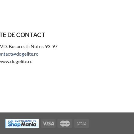
Lesa de Prezentar
120cm DogElite
49,99
lei
TE DE CONTACT
VD. Bucurestii Noi nr. 93-97
ontact@dogelite.ro
www.dogelite.ro