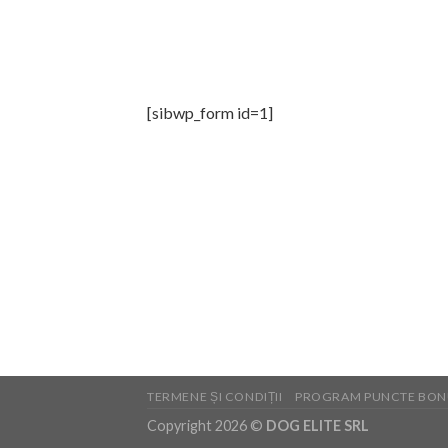
[sibwp_form id=1]
TERMENE ȘI CONDIȚII
PROGRAM PUNCTE BON
Copyright 2026 ©
DOG ELITE SRL