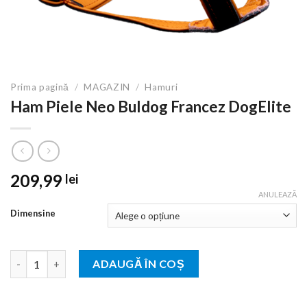
Prima pagină
/
MAGAZIN
/
Hamuri
Ham Piele Neo Buldog Francez DogElite
209,99
lei
ANULEAZĂ
Dimensine
Cantitate Ham Piele Neo Buldog Francez DogElite
ADAUGĂ ÎN COȘ