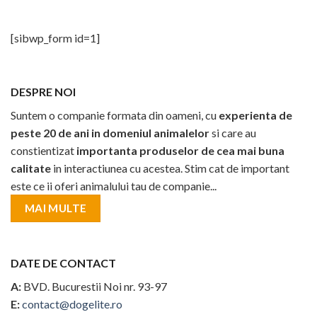
[sibwp_form id=1]
DESPRE NOI
Suntem o companie formata din oameni, cu
experienta de
peste 20 de ani in domeniul animalelor
si care au
constientizat
importanta produselor de cea mai buna
calitate
in interactiunea cu acestea. Stim cat de important
este ce ii oferi animalului tau de companie...
MAI MULTE
DATE DE CONTACT
A:
BVD. Bucurestii Noi nr. 93-97
E:
contact@dogelite.ro