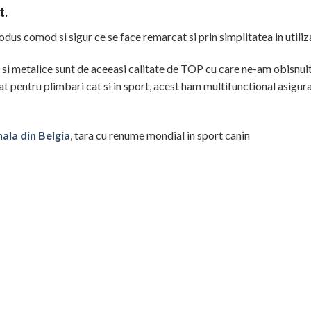
t.
dus comod si sigur ce se face remarcat si prin simplitatea in utiliza
e si metalice sunt de aceeasi calitate de TOP cu care ne-am obisnuit 
at pentru plimbari cat si in sport, acest ham multifunctional asigur
ala din Belgia
, tara cu renume mondial in sport canin