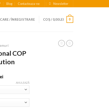
?
Blog
Contacteaza-ne
Newsletter
0
CARE / ÎNREGISTRARE
COȘ /
0,00
LEI
amuri
onal COP
ution
Interval
lei
de
ANULEAZĂ
prețuri:
159,90 lei
până
la