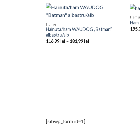
Hamu
Ham 
Haine
195,
Hainuta/ham WAUDOG „Batman”
albastru/alb
Interval
116,99
lei
–
181,99
lei
de
prețuri:
116,99 lei
până
la
181,99 lei
[sibwp_form id=1]