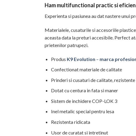
Ham multifunctional practic si eficien
Experienta si pasiunea au dat nastere unui pro
Materialele, cusaturile si accesoriile plastic
aceasta data la preturi accesibile. Perfect at
prietenilor patrupezi.
Produs
K9 Evolution
–
marca profesion
Confectionat materiale de calitate
Prinderi si cusaturi de calitate, rezistente
Dotat cu centura in fata si maner
Sistem de inchidere COP-LOK 3
Inel metalic special pentru lesa
Rezistenta ridicata
Usor de curatat si intretinut