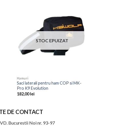
STOC EPUIZAT
STOC 
Hamuri
Hamuri
Saci laterali pentru ham COP si MK-
Ham Step In K9 Ev
Pro K9 Evolution
142,00
lei
182,00
lei
TE DE CONTACT
VD. Bucurestii Noi nr. 93-97