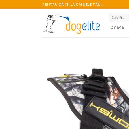
Skip
PENTRU CĂ ȚII LA CÂINELE TĂU...
to
Caută
content
după:
ACASA