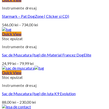
Instrumente dresaj
Starmark – Pat DogZone ( Clicker si CD)
Interval
546,00
lei
–
734,00
lei
de
prețuri:
Quick View
Stoc epuizat
546,00 lei
până
Instrumente dresaj
la
734,00 lei
Sac de Muscatura (tug) din Material Francez DogElite
Interval
24,99
lei
–
79,99
lei
de
prețuri:
Quick View
Stoc epuizat
24,99 lei
până
Instrumente dresaj
la
79,99 lei
Sac de Muscatura (tug) din Iuta K9 Evolution
Interval
88,00
lei
–
230,00
lei
de