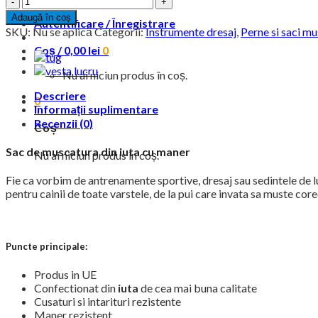
Sac
Adaugă în coș
Autentificare / Înregistrare
de
SKU:
Nu se aplică
Categorii:
Instrumente dresaj
,
Perne si saci m
Muscatura
Coș /
0,00
lei
0
(tug)
din
Nu ai niciun produs în coș.
Iuta
DogElite
Descriere
0
Informații suplimentare
Recenzii (0)
Coș
Sac de muscatura din iuta cu maner
Nu ai niciun produs în coș.
Fie ca vorbim de antrenamente sportive, dresaj sau sedintele de luc
pentru cainii de toate varstele, de la pui care invata sa muste cor
Puncte principale:
Produs in UE
Confectionat din
iuta
de cea mai buna calitate
Cusaturi si intarituri rezistente
Maner rezistent