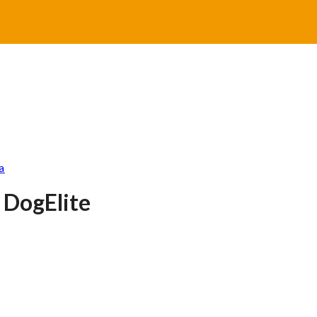
a
a DogElite