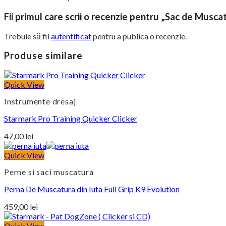
Fii primul care scrii o recenzie pentru „Sac de Musca
Trebuie să fii
autentificat
pentru a publica o recenzie.
Produse similare
Quick View
Instrumente dresaj
Starmark Pro Training Quicker Clicker
47,00
lei
Quick View
Perne si saci muscatura
Perna De Muscatura din Iuta Full Grip K9 Evolution
459,00
lei
Quick View