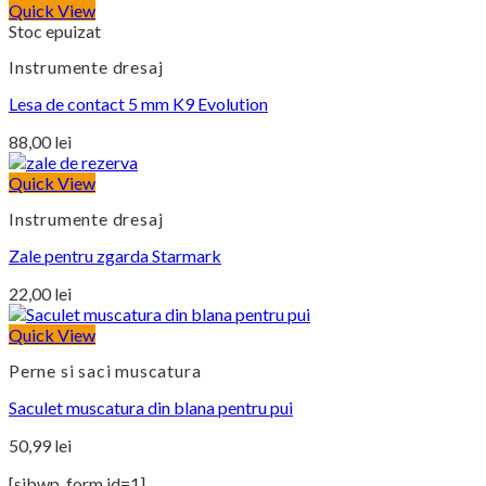
prețuri:
Quick View
Stoc epuizat
88,00 lei
până
Instrumente dresaj
la
230,00 lei
Lesa de contact 5 mm K9 Evolution
88,00
lei
Quick View
Instrumente dresaj
Zale pentru zgarda Starmark
22,00
lei
Quick View
Perne si saci muscatura
Saculet muscatura din blana pentru pui
50,99
lei
[sibwp_form id=1]