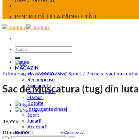
PENTRU CĂ ȚII LA CÂINELE TĂU...
Caută
după:
Acasa
MAGAZIN
Prima pagină
Hrana pentru caini
/
MAGAZIN
/
Sport
/
Perne si saci muscatur
Recompense
Suplimente
Sac de Muscatura (tug) din Iut
Lese si zgarzi
Hamuri
Botnite
Instrumente dresaj
Sport
Jucarii
49,99
lei
Accesorii
Dimensine
Anulează
BLOG
Contact
Cantitate