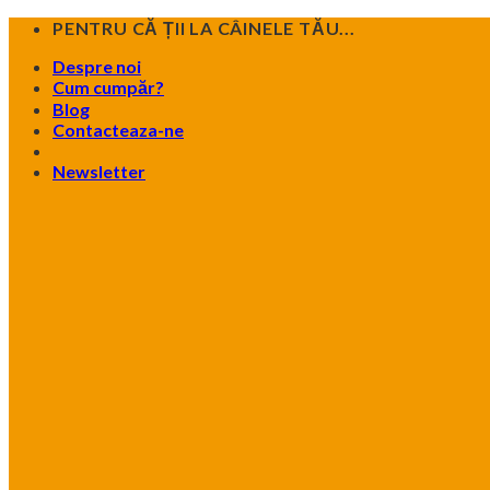
Skip
PENTRU CĂ ȚII LA CÂINELE TĂU...
to
Despre noi
content
Cum cumpăr?
Blog
Contacteaza-ne
Newsletter