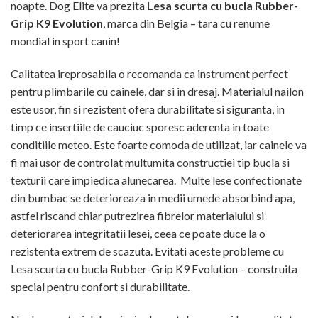
noapte. Dog Elite va prezita
Lesa scurta cu bucla Rubber-
Grip K9 Evolution
, marca din Belgia – tara cu renume
mondial in sport canin!
Calitatea ireprosabila o recomanda ca instrument perfect
pentru plimbarile cu cainele, dar si in dresaj. Materialul nailon
este usor, fin si rezistent ofera durabilitate si siguranta, in
timp ce insertiile de cauciuc sporesc aderenta in toate
conditiile meteo. Este foarte comoda de utilizat, iar cainele va
fi mai usor de controlat multumita constructiei tip bucla si
texturii care impiedica alunecarea. Multe lese confectionate
din bumbac se deterioreaza in medii umede absorbind apa,
astfel riscand chiar putrezirea fibrelor materialului si
deteriorarea integritatii lesei, ceea ce poate duce la o
rezistenta extrem de scazuta. Evitati aceste probleme cu
Lesa scurta cu bucla Rubber-Grip K9 Evolution – construita
special pentru confort si durabilitate.