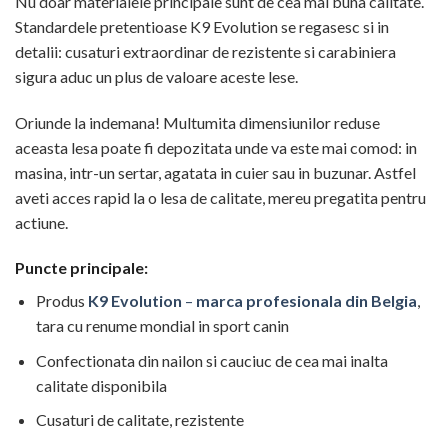
Nu doar materialele principale sunt de cea mai buna calitate.
Standardele pretentioase K9 Evolution se regasesc si in
detalii: cusaturi extraordinar de rezistente si carabiniera
sigura aduc un plus de valoare aceste lese.
Oriunde la indemana! Multumita dimensiunilor reduse
aceasta lesa poate fi depozitata unde va este mai comod: in
masina, intr-un sertar, agatata in cuier sau in buzunar. Astfel
aveti acces rapid la o lesa de calitate, mereu pregatita pentru
actiune.
Puncte principale:
Produs
K9 Evolution
–
marca profesionala din Belgia
,
tara cu renume mondial in sport canin
Confectionata din nailon si cauciuc de cea mai inalta
calitate disponibila
Cusaturi de calitate, rezistente