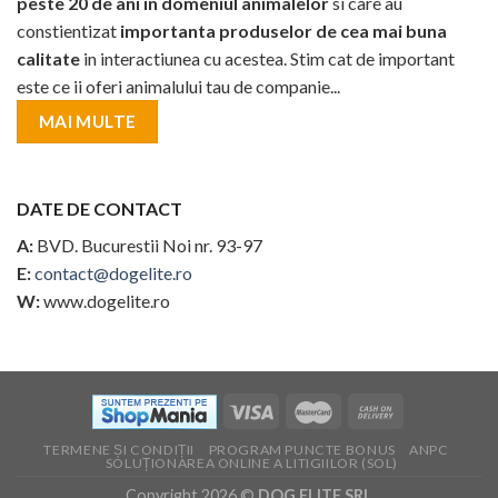
peste 20 de ani in domeniul animalelor
si care au
constientizat
importanta produselor de cea mai buna
calitate
in interactiunea cu acestea. Stim cat de important
este ce ii oferi animalului tau de companie...
MAI MULTE
DATE DE CONTACT
A:
BVD. Bucurestii Noi nr. 93-97
E:
contact@dogelite.ro
W:
www.dogelite.ro
TERMENE ȘI CONDIȚII
PROGRAM PUNCTE BONUS
ANPC
SOLUȚIONAREA ONLINE A LITIGIILOR (SOL)
Copyright 2026 ©
DOG ELITE SRL