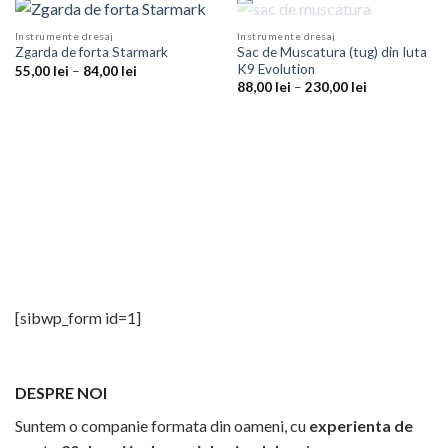
STOC EPUIZAT
Instrumente dresaj
Instrumente dresaj
Sac de Muscatura (tug) din Iuta
Zgarda de forta Starmark
K9 Evolution
Interval
55,00
lei
–
84,00
lei
de
Interval
88,00
lei
–
230,00
lei
prețuri:
de
55,00 lei
prețuri:
până
88,00 lei
la
până
84,00 lei
la
230,00 lei
[sibwp_form id=1]
DESPRE NOI
Suntem o companie formata din oameni, cu
experienta de