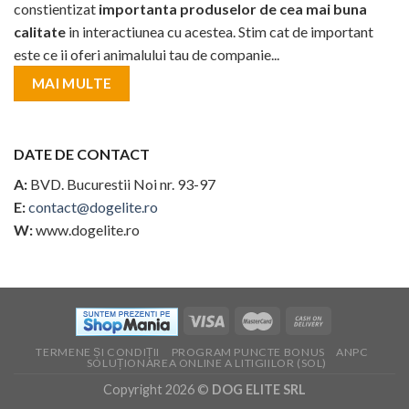
constientizat
importanta produselor de cea mai buna
calitate
in interactiunea cu acestea. Stim cat de important
este ce ii oferi animalului tau de companie...
MAI MULTE
DATE DE CONTACT
A:
BVD. Bucurestii Noi nr. 93-97
E:
contact@dogelite.ro
W:
www.dogelite.ro
TERMENE ȘI CONDIȚII
PROGRAM PUNCTE BONUS
ANPC
SOLUȚIONAREA ONLINE A LITIGIILOR (SOL)
Copyright 2026 ©
DOG ELITE SRL