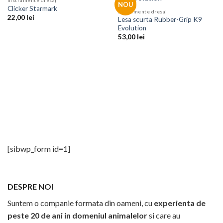
Instrumente dresaj
NOU
Clicker Starmark
Instrumente dresaj
22,00
lei
Lesa scurta Rubber-Grip K9
Evolution
53,00
lei
[sibwp_form id=1]
DESPRE NOI
Suntem o companie formata din oameni, cu
experienta de
peste 20 de ani in domeniul animalelor
si care au