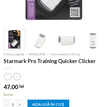
Prima pagină
/
MAGAZIN
/
Instrumente dresaj
Starmark Pro Training Quicker Clicker
47,00
lei
În stoc
Cantitate Starmark Pro Training Quicker Clicker
ADAUGĂ ÎN COȘ