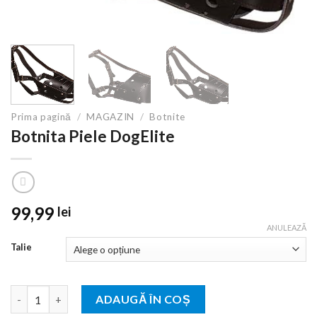
Prima pagină
/
MAGAZIN
/
Botnite
Botnita Piele DogElite
99,99
lei
ANULEAZĂ
Talie
Cantitate Botnita Piele DogElite
ADAUGĂ ÎN COȘ