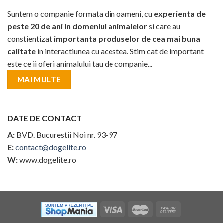
Suntem o companie formata din oameni, cu
experienta de
peste 20 de ani in domeniul animalelor
si care au
constientizat
importanta produselor de cea mai buna
calitate
in interactiunea cu acestea. Stim cat de important
este ce ii oferi animalului tau de companie...
MAI MULTE
DATE DE CONTACT
A:
BVD. Bucurestii Noi nr. 93-97
E:
contact@dogelite.ro
W:
www.dogelite.ro