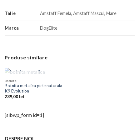
Talie
Amstaff Femela, Amstaff Mascul, Mare
Marca
DogElite
Produse similare
STOC EPUIZAT
Botnite
Botnita metalica piele naturala
K9 Evolution
239,00
lei
[sibwp_form id=1]
DESPRE NOI