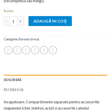
(recompensa sau mingi).
În stoc
Cantitate Borseta WAUDOG imprimeu NASA
ADAUGĂ ÎN COȘ
Categorie:
Borsete dresaj
DESCRIERE
RECENZII (0)
Incapatoare. Compartimente separate pentru accesoriile
stapanului (chei, telefon, acte) si accesorile cainelui