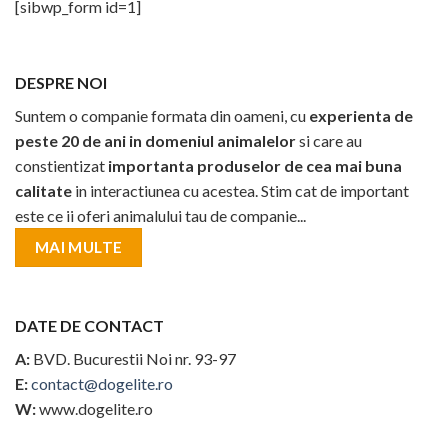
[sibwp_form id=1]
DESPRE NOI
Suntem o companie formata din oameni, cu
experienta de
peste 20 de ani in domeniul animalelor
si care au
constientizat
importanta produselor de cea mai buna
calitate
in interactiunea cu acestea. Stim cat de important
este ce ii oferi animalului tau de companie...
MAI MULTE
DATE DE CONTACT
A:
BVD. Bucurestii Noi nr. 93-97
E:
contact@dogelite.ro
W:
www.dogelite.ro