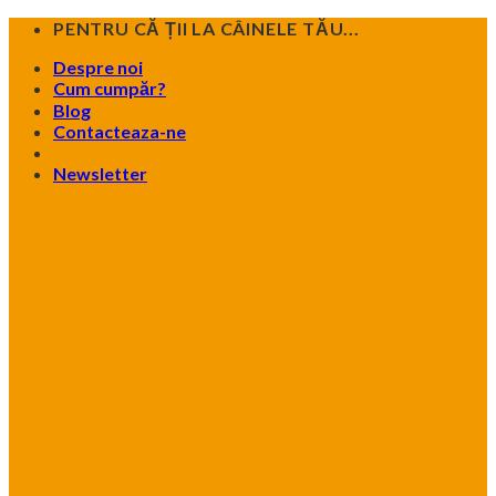
Skip
PENTRU CĂ ȚII LA CÂINELE TĂU...
to
Despre noi
content
Cum cumpăr?
Blog
Contacteaza-ne
Newsletter