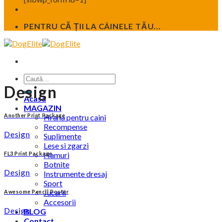
PENTRU CĂ ȚII LA CÂINELE TĂU...
Caută
Design
după:
Acasa
MAGAZIN
Another Print Package
Hrana pentru caini
Recompense
Design
Suplimente
Lese si zgarzi
Hamuri
FL3 Print Package
Botnite
Design
Instrumente dresaj
Sport
Jucarii
Awesome Pencil Poster
Accesorii
Design
BLOG
Contact