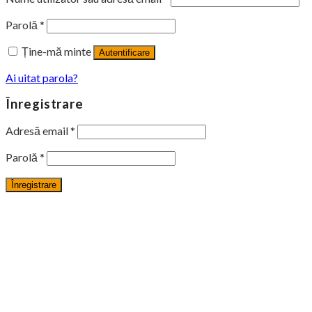
Parolă
*
Ține-mă minte
Autentificare
Ai uitat parola?
Înregistrare
Adresă email
*
Parolă
*
Înregistrare