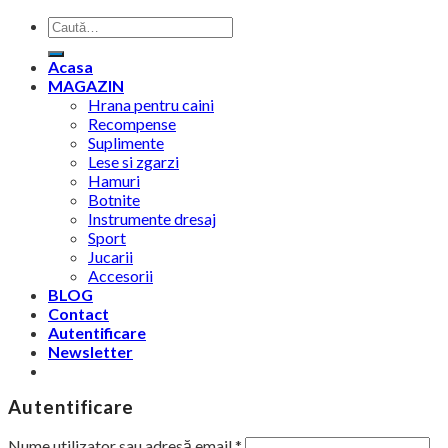
Caută
după:
Acasa
MAGAZIN
Hrana pentru caini
Recompense
Suplimente
Lese si zgarzi
Hamuri
Botnite
Instrumente dresaj
Sport
Jucarii
Accesorii
BLOG
Contact
Autentificare
Newsletter
Autentificare
Nume utilizator sau adresă email
*