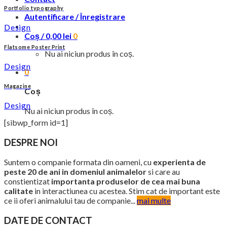
Portfolio typography
Autentificare / Înregistrare
Design
Coș /
0,00
lei
0
Flatsome Poster Print
Nu ai niciun produs în coș.
Design
0
Magazine
Coș
Design
Nu ai niciun produs în coș.
[sibwp_form id=1]
DESPRE NOI
Suntem o companie formata din oameni, cu
experienta de
peste 20 de ani in domeniul animalelor
si care au
constientizat
importanta produselor de cea mai buna
calitate
in interactiunea cu acestea. Stim cat de important este
ce ii oferi animalului tau de companie...
mai multe
DATE DE CONTACT