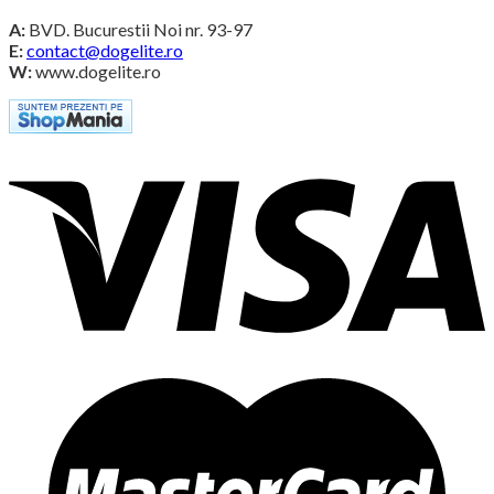
A:
BVD. Bucurestii Noi nr. 93-97
E:
contact@dogelite.ro
W:
www.dogelite.ro