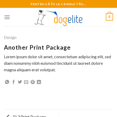
Skip
PENTRU CĂ ȚII LA CÂINELE TĂU...
to
content
0
Design
Another Print Package
Lorem ipsum dolor sit amet, consectetuer adipiscing elit, sed
diam nonummy nibh euismod tincidunt ut laoreet dolore
magna aliquam erat volutpat.
FL3 Print Package