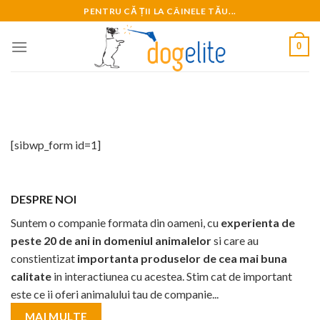
Skip
PENTRU CĂ ȚII LA CÂINELE TĂU...
to
content
0
[sibwp_form id=1]
DESPRE NOI
Suntem o companie formata din oameni, cu
experienta de
peste 20 de ani in domeniul animalelor
si care au
constientizat
importanta produselor de cea mai buna
calitate
in interactiunea cu acestea. Stim cat de important
este ce ii oferi animalului tau de companie...
MAI MULTE