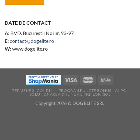
DATE DE CONTACT
A:
BVD. Bucurestii Noi nr. 93-97
E:
contact@dogelite.ro
W:
www.dogelite.ro
TERMENE ȘI CONDIȚII
PROGRAM PUNCTE BONUS
ANPC
SOLUȚIONAREA ONLINE A LITIGIILOR (SOL)
Copyright 2026 ©
DOG ELITE SRL